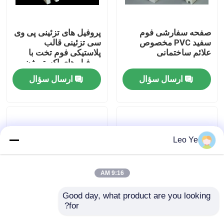
درباره ما
صفحه سفارشی فوم
پروفیل های تزئینی پی وی
سفید PVC مخصوص
سی تزئینی قالب
علائم ساختمانی
پلاستیکی فوم تخت با
تور کارخانه
پروفیل های اکستروژن
PVC
ارسال سؤال
ارسال سؤال
کنترل کیفیت
با ما تماس بگیرید
Leo Ye
اخبار
9:16 AM
درخواست نقل قول
Good day, what product are you looking 
for?
پروفیل های فوم PVC با
دامن توری تزئینی پی وی
مشخصات بالا با چگالی
سی با دوام ، ورق تخته
پروفیل اکستروژن PVC