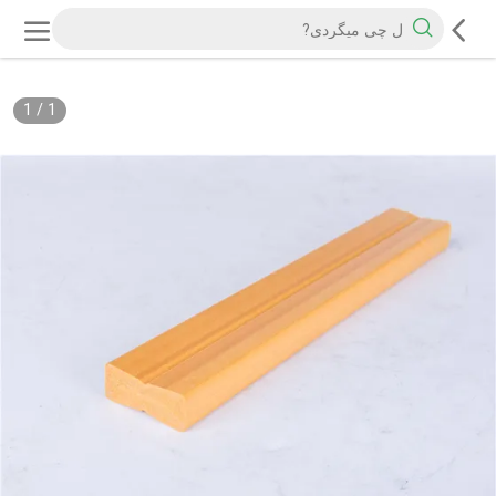
1
/
1