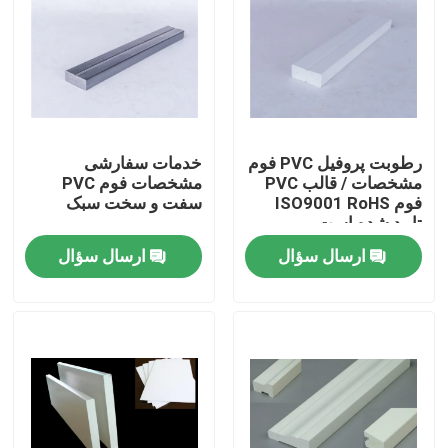
رطوبت پروفیل PVC فوم
خدمات سفارشی
مشخصات / قالب PVC
مشخصات فوم PVC
فوم ISO9001 RoHS
سفت و سخت سبک
تایید شده است
ارسال سؤال
ارسال سؤال
خونه
محصولات
ویدیو