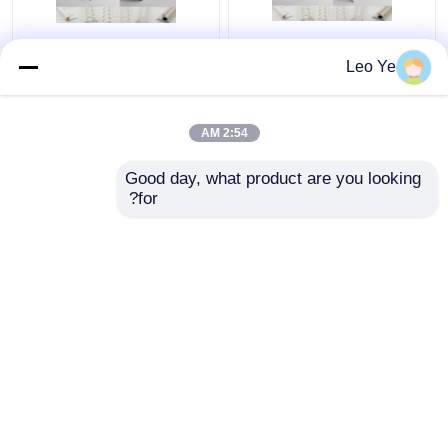
سازگار با محیط زیست
پروفیل های پلاستیکی
Leo Ye
Big Pvc U Profile for
اکسترود شده / اکستروژن
Windows and Doors
پروفیل PVC برای سقف و
5.95m سطح لمینیت
گوشه دیوار
2:54 AM
بهترین قیمت
بهترین قیمت
Good day, what product are you looking 
for?
تماس با ما
تماس با ما
بیشتر ببینید
خانه
دربارهی ما
تماس با ما
Desktop Site
نقشه سایت
سیاست حفظ حریم خصوصی