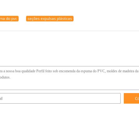
ma do pvc
seções expulsas plásticas
C