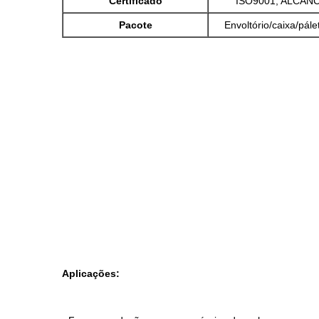
Certificado
ISO9001, ALCANC
Pacote
Envoltório/caixa/pále
Aplicações: