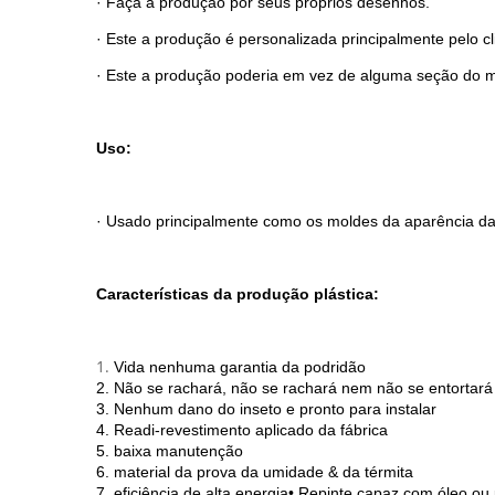
· Faça a produção por seus próprios desenhos.
· Este a produção é personalizada principalmente pelo cl
· Este a produção poderia em vez de alguma seção do m
Uso:
· Usado principalmente como os moldes da aparência da
Características da produção plástica:
1.
Vida nenhuma garantia da podridão
2. Não se rachará, não se rachará nem não se entortará
3. Nenhum dano do inseto e pronto para instalar
4. Readi-revestimento aplicado da fábrica
5. baixa manutenção
6. material da prova da umidade & da térmita
7. eficiência de alta energia• Repinte capaz com óleo ou 