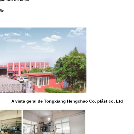
rão
A vista geral de Tongxiang Hengchao Co. plástico, Ltd