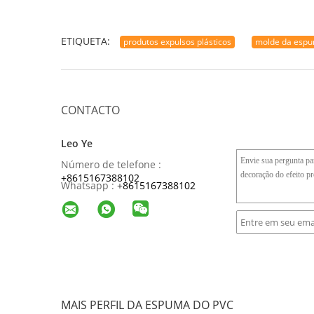
ETIQUETA:
produtos expulsos plásticos
molde da espu
CONTACTO
Leo Ye
Número de telefone :
+8615167388102
Whatsapp :
+
8615167388102
MAIS PERFIL DA ESPUMA DO PVC