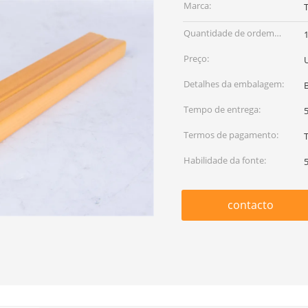
Marca:
Quantidade de ordem
mínima:
Preço:
Detalhes da embalagem:
Tempo de entrega:
5
Termos de pagamento:
T
Habilidade da fonte:
contacto