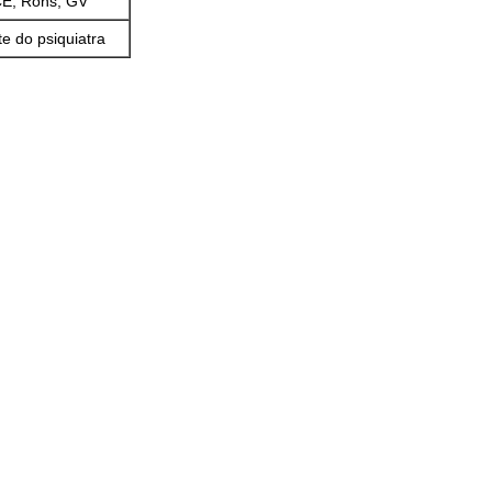
E, Rohs, GV
te do psiquiatra