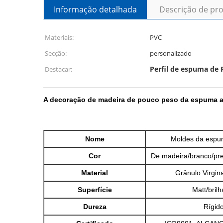
Informação detalhada
Descrição de pr
Materiais:
PVC
Secção:
personalizado
Perfil de espuma de 
Destacar:
A decoração de madeira de pouco peso da espuma al
Nome
Moldes da espu
Cor
De madeira/branco/pre
Material
Grânulo Virgin
Superfície
Matt/brilh
Dureza
Rígid