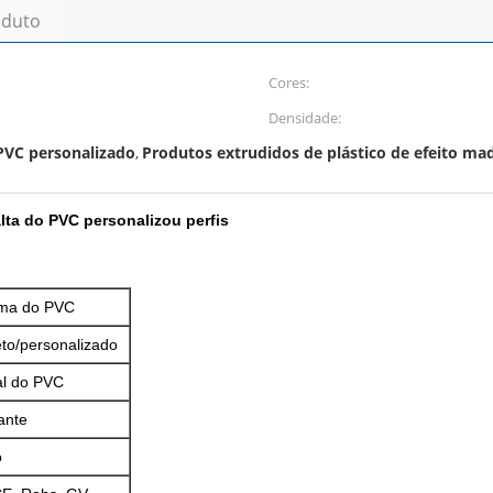
oduto
Cores:
Densidade:
PVC personalizado
Produtos extrudidos de plástico de efeito ma
,
ta do PVC personalizou perfis
ma do PVC
to/personalizado
al do PVC
ante
o