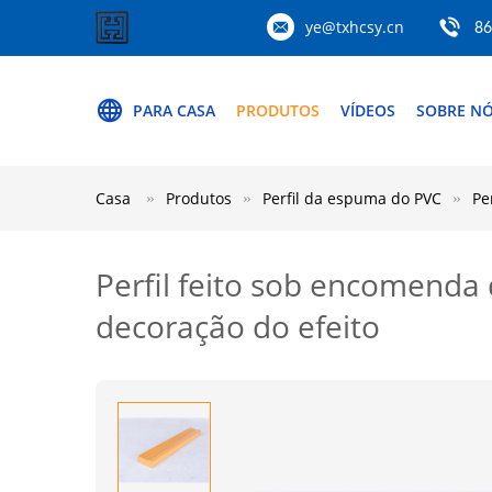
ye@txhcsy.cn
86
PARA CASA
PRODUTOS
VÍDEOS
SOBRE N
Casa
Produtos
Perfil da espuma do PVC
Pe
Perfil feito sob encomend
decoração do efeito