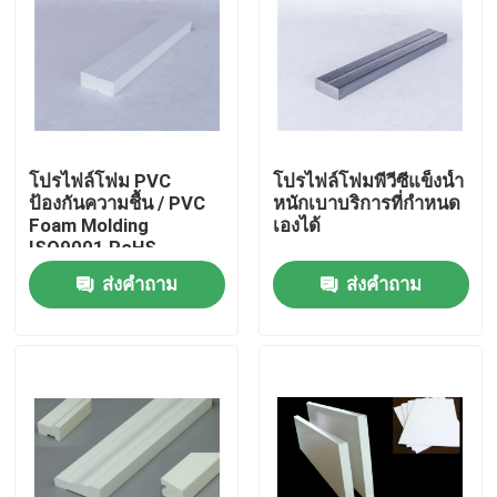
โปรไฟล์โฟม PVC
โปรไฟล์โฟมพีวีซีแข็งน้ำ
ป้องกันความชื้น / PVC
หนักเบาบริการที่กำหนด
Foam Molding
เองได้
ISO9001 RoHS
Approved
ส่งคำถาม
ส่งคำถาม
บ้าน
สินค้า
วิดีโอ