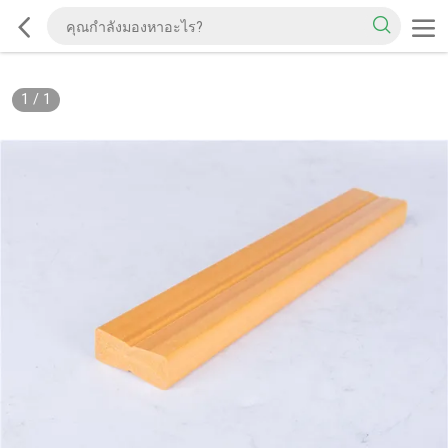
1
/
1