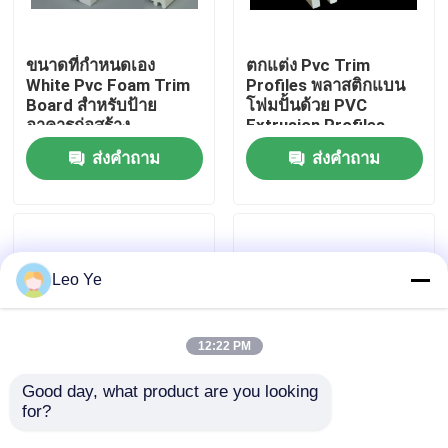
เกี่ยวกับเรา
ขนาดที่กำหนดเอง
ตกแต่ง Pvc Trim
White Pvc Foam Trim
Profiles พลาสติกแบน
Board สำหรับป้าย
โฟมปั้นด้วย PVC
ทัวร์โรงงาน
อาคารก่อสร้าง
Extrusion Profiles
ส่งคำถาม
ส่งคำถาม
การควบคุมคุณภาพ
ติดต่อเรา
Leo Ye
ข่าว
12:22 PM
ขอทุน
Good day, what product are you looking 
for?
โปรไฟล์ PVC โฟมความ
แผ่นผนัง PVC Trim
หนาแน่นสูงโปรไฟล์การ
Board ทนทาน, แผ่น
โปรไฟล์การอัดรีด PVC