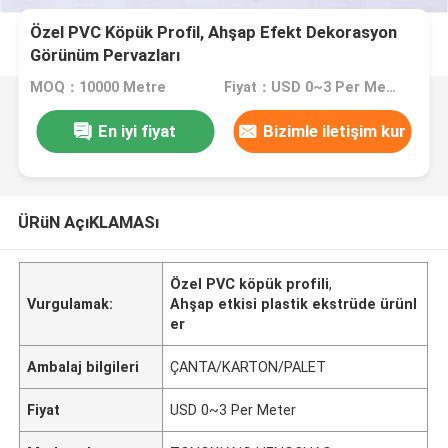
Özel PVC Köpük Profil, Ahşap Efekt Dekorasyon
Görünüm Pervazları
MOQ：10000 Metre
Fiyat：USD 0~3 Per Meter
En iyi fiyat
Bizimle iletişim kur
ÜRüN AçıKLAMASı
Özel PVC köpük profili
,
Vurgulamak:
Ahşap etkisi plastik ekstrüde ürünl
er
Ambalaj bilgileri
ÇANTA/KARTON/PALET
Fiyat
USD 0~3 Per Meter