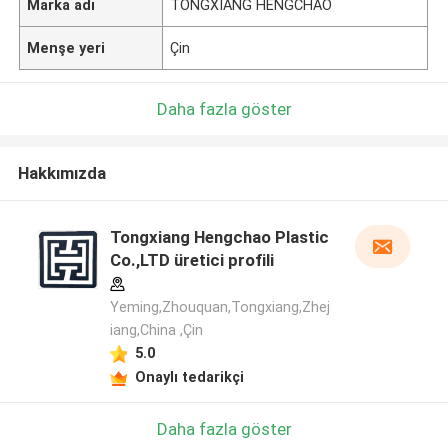
Marka adı
TONGXIANG HENGCHAO
Menşe yeri
Çin
Daha fazla göster
Hakkımızda
Tongxiang Hengchao Plastic
Co.,LTD üretici profili
Yeming,Zhouquan,Tongxiang,Zhej
iang,China ,Çin
5.0
Onaylı tedarikçi
Daha fazla göster