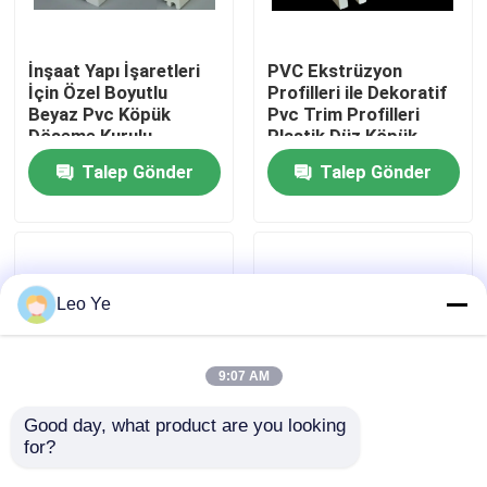
Hakkımızda
İnşaat Yapı İşaretleri
PVC Ekstrüzyon
İçin Özel Boyutlu
Profilleri ile Dekoratif
Beyaz Pvc Köpük
Pvc Trim Profilleri
Fabrika turu
Döşeme Kurulu
Plastik Düz Köpük
Kalıplama
Talep Gönder
Talep Gönder
Kalite Kontrolü
Bizimle İletişim
Leo Ye
Haberler
9:07 AM
Bir İndirim İste
Good day, what product are you looking 
for?
Kapı Pencere
Dayanıklı PVC Trim
Çerçevesi Koruması
Kurulu Duvar
PVC Ekstrüzyon Profilleri