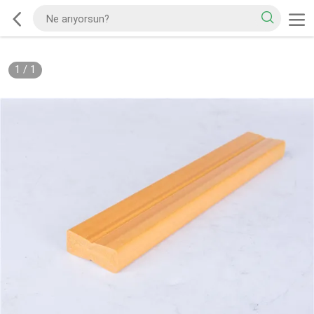
1
/
1