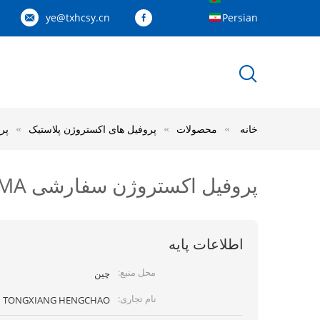
ye@txhcsy.cn
Persian
خانه
محصولات
پروفیل های اکستروژن پلاستیک
پروف
پروفیل اکستروژن سفارشی PC / PMMA در رنگ شفاف / شیری
اطلاعات پایه
محل منبع:
چین
نام تجاری:
TONGXIANG HENGCHAO