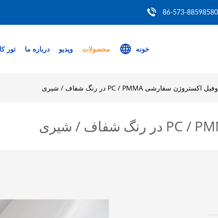
86-573-88598580
خونه
محصولات
ویدیو
درباره ما
تور کا
یل اکستروژن سفارشی PC / PMMA در رنگ شفاف / شیری