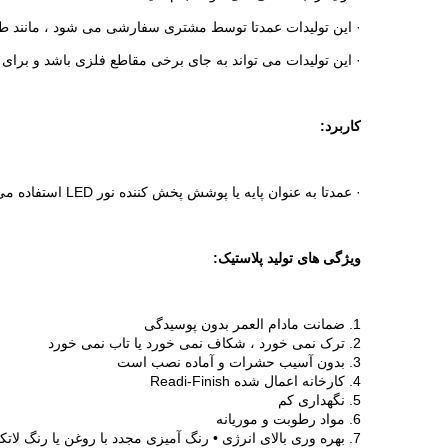
· این تولیدات عمدتا توسط مشتری سفارشی می شود ، مانند طو
· این تولیدات می تواند به جای برخی مقاطع فلزی باشد و برای 
کاربرد:
· عمدتا به عنوان پایه یا پوشش پخش کننده نور LED استفاده می شود ، روشنایی را پنهان می کند و نور را به آرامی روشن می کند.
ویژگی های تولید پلاستیک:
1. ضمانت مادام العمر بدون پوسیدگی
2. ترک نمی خورد ، شکاف نمی خورد یا تاب نمی خورد
3. بدون آسیب حشرات و آماده نصب است
4. کارخانه اعمال شده Readi-Finish
5. نگهداری کم
6. مواد رطوبت و موریانه
7. بهره وری بالای انرژی • رنگ آمیزی مجدد با روغن یا رنگ لاتکس