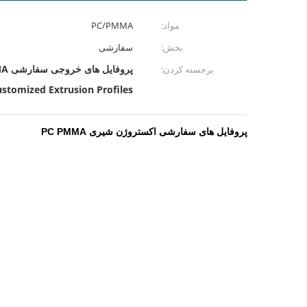
مواد:
PC/PMMA
بخش:
سفارشی
پروفایل های خروجی سفارشی PMMA,قطعات پلاسٹک استروژن شده رنگ شیری,پروفایل های خیاطی شفاف
برجسته کردن:
stomized Extrusion Profiles
پروفایل های سفارشی اکستروژن شیری PC PMMA