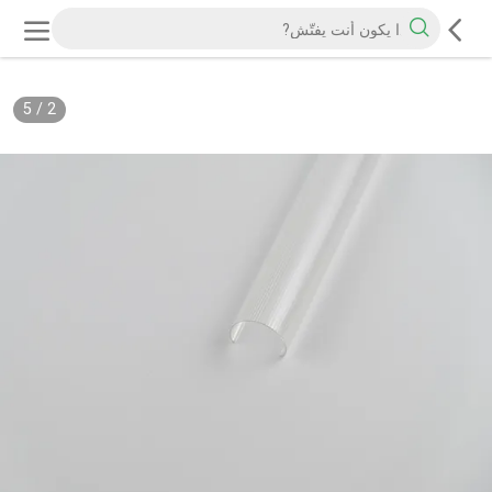
5
/
2