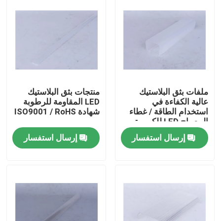
ملفات بثق البلاستيك
منتجات بثق البلاستيك
عالية الكفاءة في
LED المقاومة للرطوبة
استخدام الطاقة / غطاء
شهادة ISO9001 / RoHS
المصباح LED للكمبيوتر
إرسال استفسار
إرسال استفسار
المنزل
المنتجات
فيديوهات