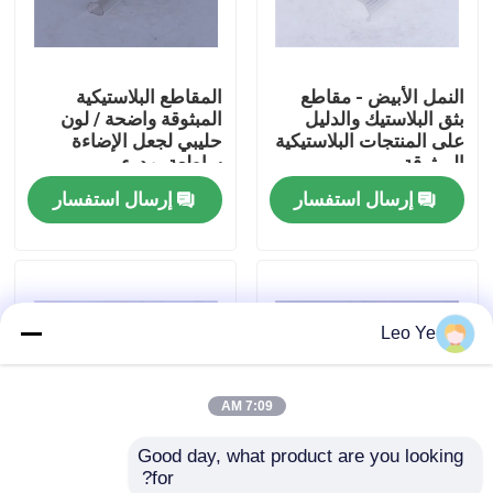
عنّا
النمل الأبيض - مقاطع
المقاطع البلاستيكية
بثق البلاستيك والدليل
المبثوقة واضحة / لون
جولة في المصنع
على المنتجات البلاستيكية
حليبي لجعل الإضاءة
المبثوقة
ساطعة بهدوء
إرسال استفسار
إرسال استفسار
مراقبة الجودة
اتصل بنا
Leo Ye
أخبار
7:09 AM
اطلب اقتباس
Good day, what product are you looking 
for?
الملامح البلاستيكية النتوء
غطاء أنبوب بثق البولي
ملامح بثق البلاستيك