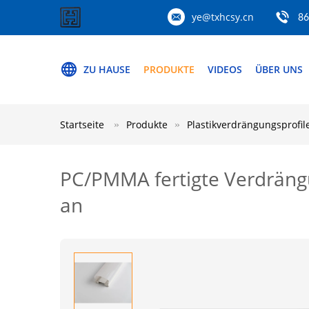
ye@txhcsy.cn
86
ZU HAUSE
PRODUKTE
VIDEOS
ÜBER UNS
Startseite
Produkte
Plastikverdrängungsprofil
PC/PMMA fertigte Verdrängu
an