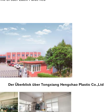
Der Überblick über Tongxiang Hengchao Plastic Co.,Ltd