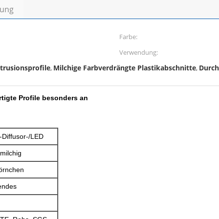
bung
Farbe:
Verwendung:
rusionsprofile
Milchige Farbverdrängte Plastikabschnitte
Durch
,
,
igte Profile besonders an
Diffusor-/LED
milchig
Körnchen
endes