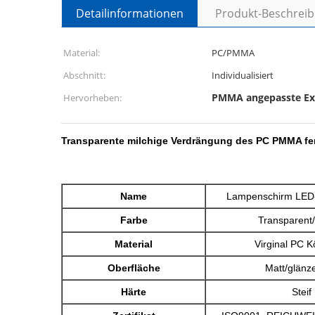
Detailinformationen
Produkt-Beschrei
Material:
PC/PMMA
Abschnitt:
Individualisiert
PMMA angepasste Ext
Hervorheben:
Transparente milchige Verdrängung des PC PMMA fert
Name
Lampenschirm LED-
Farbe
Transparent/
Material
Virginal PC 
Oberfläche
Matt/glänz
Härte
Steif