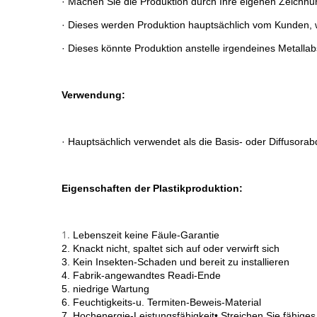
· Machen Sie die Produktion durch Ihre eigenen Zeichnu
· Dieses werden Produktion hauptsächlich vom Kunden, w
· Dieses könnte Produktion anstelle irgendeines Metallabs
Verwendung:
· Hauptsächlich verwendet als die Basis- oder Diffusora
Eigenschaften der Plastikproduktion:
1.
Lebenszeit keine Fäule-Garantie
2. Knackt nicht, spaltet sich auf oder verwirft sich
3. Kein Insekten-Schaden und bereit zu installieren
4. Fabrik-angewandtes Readi-Ende
5. niedrige Wartung
6. Feuchtigkeits-u. Termiten-Beweis-Material
7. Hochenergie-Leistungsfähigkeit• Streichen Sie fähige