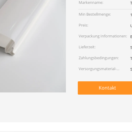
Markenname:
Min Bestellmenge:
Preis:
Verpackung Informationen:
Lieferzeit:
Zahlungsbedingungen:
T
Versorgungsmaterial-
Fähigkeit:
Kontakt