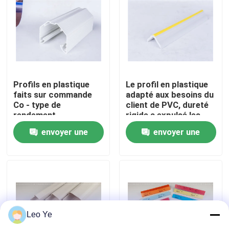
À propos de nous
Visite de l'usine
Profils en plastique
Le profil en plastique
Contrôle de la qualité
faits sur commande
adapté aux besoins du
Co - type de
client de PVC, dureté
rendement
rigide a expulsé les
énergétique élevé
sections en plastique
Nous contacter
envoyer une
envoyer une
d'extrusion pour la
décoration
demande
demande
Nouvelles
Demandez un devis
Leo Ye
Profils d'extrusion de PVC