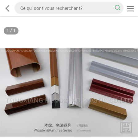
1
/
1