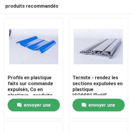
produits recommandés
Profils en plastique
Termite - rendez les
faits sur commande
sections expulsées en
expulsés, Co en
plastique
À la maison
plastique - produits
ISO9001/RoHS
d'extrusion
résistantes a délivré
envoyer une
envoyer une
un certificat
Produits
demande
demande
Vidéos