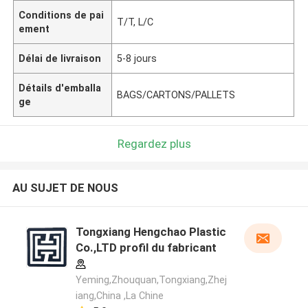
Conditions de pai
T/T, L/C
ement
Délai de livraison
5-8 jours
Détails d'emballa
BAGS/CARTONS/PALLETS
ge
Regardez plus
AU SUJET DE NOUS
Tongxiang Hengchao Plastic
Co.,LTD profil du fabricant
Yeming,Zhouquan,Tongxiang,Zhej
iang,China ,La Chine