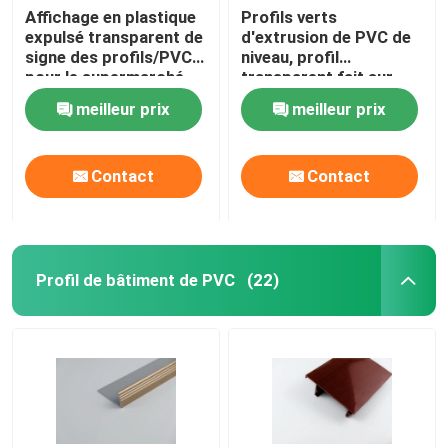
Affichage en plastique
Profils verts
expulsé transparent de
d'extrusion de PVC de
signe des profils/PVC
niveau, profil
pour le supermarché
transparent fait sur
commande d'étiquette
meilleur prix
meilleur prix
Contact
Contact
Profil de bâtiment de PVC
(22)