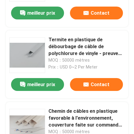
meilleur prix
Contact
Termite en plastique de
débourbage de câble de
polychlorure de vinyle - preuve
pour la gestion de fil
MOQ：50000 mètres
Prix：USD 0~2 Per Meter
meilleur prix
Contact
À la maison
Chemin de câbles en plastique
Produits
favorable à l'environnement,
couverture faite sur commande
de câble de plastique de couleur
Vidéos
MOQ：50000 mètres