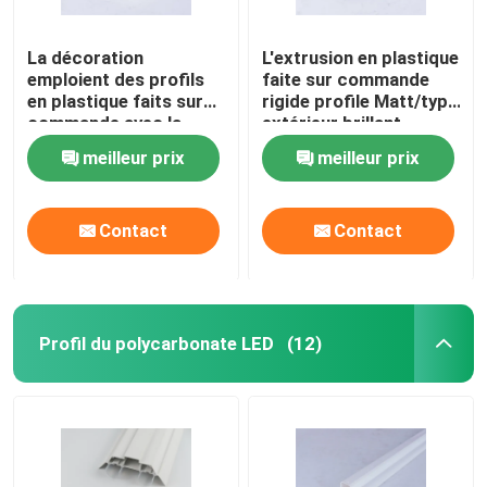
La décoration
L'extrusion en plastique
emploient des profils
faite sur commande
en plastique faits sur
rigide profile Matt/type
commande avec la
extérieur brillant
surface demandée
facultatifs
meilleur prix
meilleur prix
spéciale
Contact
Contact
Profil du polycarbonate LED
(12)