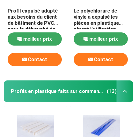
Profil expulsé adapté
Le polychlorure de
aux besoins du client
vinyle a expulsé les
de bâtiment de PVC
pièces en plastique
pour le débouché de
aèrent l'utilisation
climatisation
ISO9001 de condition a
meilleur prix
meilleur prix
certifié
Contact
Contact
Profils en plastique faits sur commande
(13)