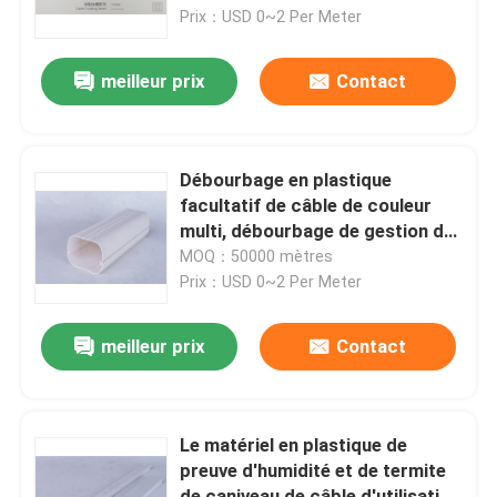
Prix：USD 0~2 Per Meter
À propos de nous
meilleur prix
Contact
Visite de l'usine
Débourbage en plastique
Contrôle de la qualité
facultatif de câble de couleur
multi, débourbage de gestion de
câble de PVC
MOQ：50000 mètres
Nous contacter
Prix：USD 0~2 Per Meter
Nouvelles
meilleur prix
Contact
Demandez un devis
Le matériel en plastique de
preuve d'humidité et de termite
Profils d'extrusion de PVC
de caniveau de câble d'utilisation