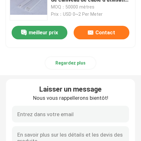
de protection de fil a fait
MOQ：50000 mètres
Prix：USD 0~2 Per Meter
Profil de bâtiment de PVC
meilleur prix
Contact
Profils en plastique faits sur commande
Profil du polycarbonate LED
Regardez plus
Débourbage en plastique de câble
Laisser un message
Profil faisant le coin de PVC
Nous vous rappellerons bientôt!
Profil de mousse de PVC
Profil de décoration de PVC