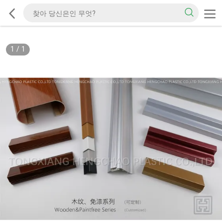
1
/
1