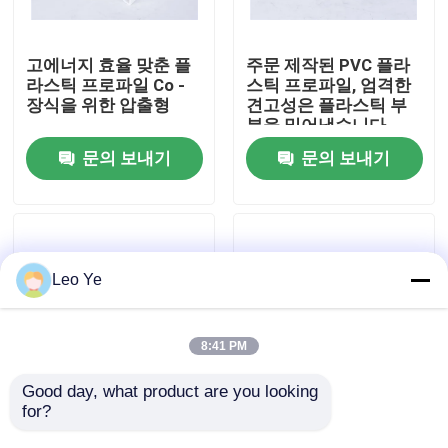
우리 에 관한 것
고에너지 효율 맞춘 플
주문 제작된 PVC 플라
라스틱 프로파일 Co -
스틱 프로파일, 엄격한
장식을 위한 압출형
견고성은 플라스틱 부
공장 투어
분을 밀어냈습니다
문의 보내기
문의 보내기
품질 관리
저희와 연락
Leo Ye
뉴스
8:41 PM
인용 을 요청 하십시오
Good day, what product are you looking 
for?
구조 / 장식부는 맞춘 가
색칠한 / 코팅된 보기와
소적 압출 성형 제품을
수분 & 흰개미 증명 맞
PVC 압출 프로필