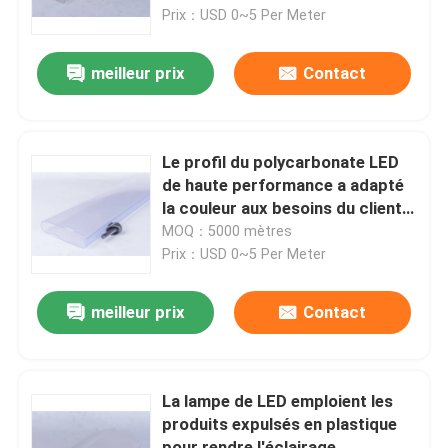
Prix：USD 0~5 Per Meter
À propos de nous
meilleur prix
Contact
Visite de l'usine
Le profil du polycarbonate LED
Contrôle de la qualité
de haute performance a adapté
la couleur aux besoins du client
disponible
MOQ：5000 mètres
Nous contacter
Prix：USD 0~5 Per Meter
Nouvelles
meilleur prix
Contact
Demandez un devis
La lampe de LED emploient les
produits expulsés en plastique
Profils d'extrusion de PVC
pour rendre l'éclairage