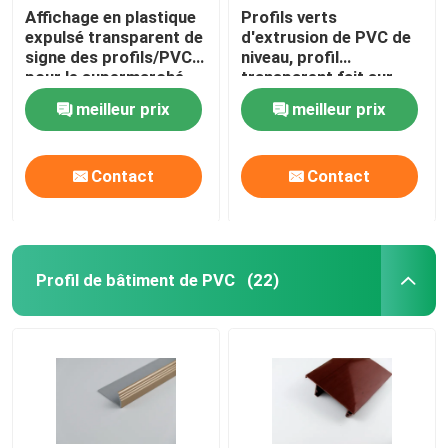
Affichage en plastique
Profils verts
expulsé transparent de
d'extrusion de PVC de
signe des profils/PVC
niveau, profil
pour le supermarché
transparent fait sur
commande d'étiquette
meilleur prix
meilleur prix
Contact
Contact
Profil de bâtiment de PVC
(22)