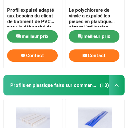
Profil expulsé adapté
Le polychlorure de
aux besoins du client
vinyle a expulsé les
de bâtiment de PVC
pièces en plastique
pour le débouché de
aèrent l'utilisation
climatisation
ISO9001 de condition a
meilleur prix
meilleur prix
certifié
Contact
Contact
Profils en plastique faits sur commande
(13)