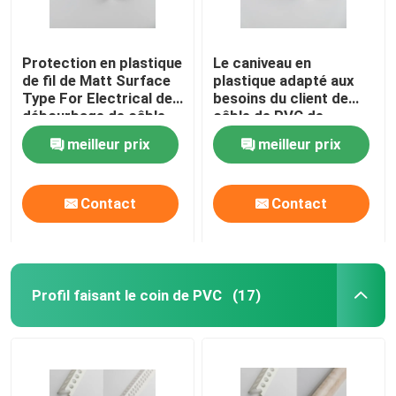
Protection en plastique
Le caniveau en
de fil de Matt Surface
plastique adapté aux
Type For Electrical de
besoins du client de
débourbage de câble
câble de PVC de
de PVC
couleur ISO9001/RoHS
meilleur prix
meilleur prix
a certifié
Contact
Contact
Profil faisant le coin de PVC
(17)