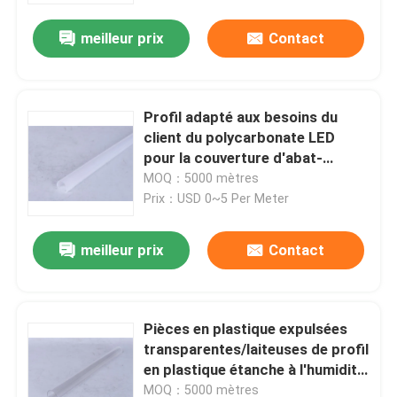
meilleur prix
Contact
Profil adapté aux besoins du
client du polycarbonate LED
pour la couverture d'abat-
jour/lumière
MOQ：5000 mètres
Prix：USD 0~5 Per Meter
meilleur prix
Contact
À la maison
Pièces en plastique expulsées
Produits
transparentes/laiteuses de profil
en plastique étanche à l'humidité
de LED,
Vidéos
MOQ：5000 mètres