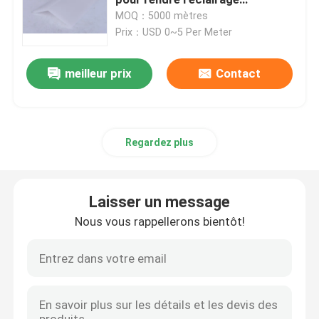
doucement lumineux
MOQ：5000 mètres
Prix：USD 0~5 Per Meter
Profil de bâtiment de PVC
meilleur prix
Contact
Profils en plastique faits sur commande
Profil du polycarbonate LED
Regardez plus
Débourbage en plastique de câble
Laisser un message
Profil faisant le coin de PVC
Nous vous rappellerons bientôt!
Profil de mousse de PVC
Profil de décoration de PVC