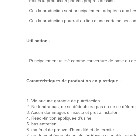
· Faites la production par vos propres dessins.
· Ces la production sont principalement adaptées aux besoi
· Ces la production pourrait au lieu d'une certaine secti
Utilisation :
· Principalement utilisé comme couverture de base ou de 
Caractéristiques de production en plastique :
1.
Vie aucune garantie de putréfaction
2. Ne fendra pas, ne se dédoublera pas ou ne se défor
3. Aucun dommages d'insecte et prêt à installer
4. Readi-finition appliquée d'usine
5. bas entretien
6. matériel de preuve d'humidité et de termite
7. rendement énergétique élevé• Peignez capable avec le 