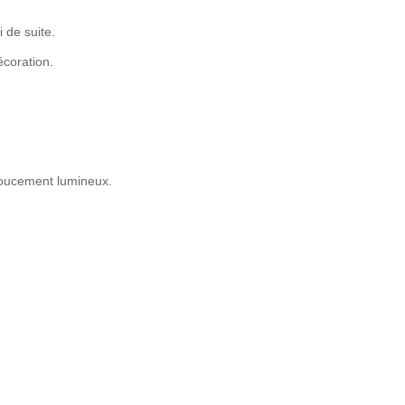
 de suite.
écoration.
 doucement lumineux.