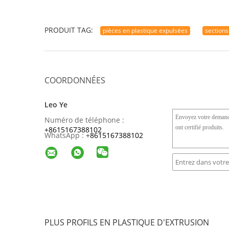
PRODUIT TAG:
pièces en plastique expulsées
sections
COORDONNÉES
Leo Ye
Numéro de téléphone :
+8615167388102
WhatsApp :
+
8615167388102
PLUS PROFILS EN PLASTIQUE D'EXTRUSION