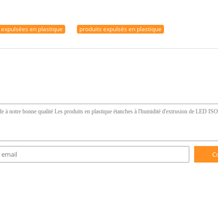
 expulsées en plastique
produits expulsés en plastique
C