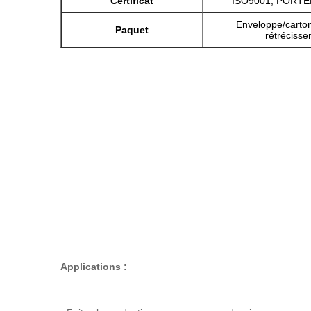
Certificat
ISO9001, PORTÉE
Enveloppe/carton
Paquet
rétréciss
Applications :