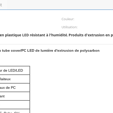
it
Couleur:
Utilisation:
en plastique LED résistant à l'humidité
Produits d'extrusion en p
,
u tube cover/PC LED de lumière d'extrusion de polycarbon
eur de LED/LED
laiteux
naux de PC
lant
e