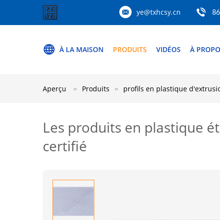
ye@txhcsy.cn
86
À LA MAISON
PRODUITS
VIDÉOS
À PROPO
Aperçu
Produits
profils en plastique d'extrusi
Les produits en plastique 
certifié