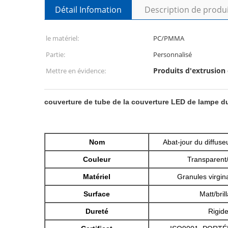
Détail Infomation
Description de produ
le matériel:
PC/PMMA
Partie:
Personnalisé
Produits d'extrusion 
Mettre en évidence:
couverture de tube de la couverture LED de lampe d
Nom
Abat-jour du diffus
Couleur
Transparent/
Matériel
Granules virgi
Surface
Matt/bril
Dureté
Rigid