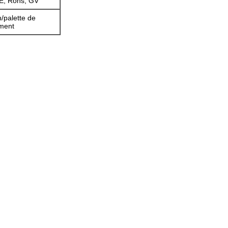
, Rohs, GV
/palette de
ement