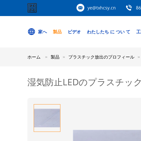
ye@txhcsy.cn
86
家へ
製品
ビデオ
わたしたち に つい て
工
ホーム
製品
プラスチック放出のプロフィール
湿気防止LEDのプラスチック放