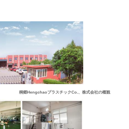
桐郷HengchaoプラスチックCo.、株式会社の概観