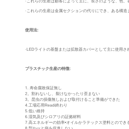
·これらの生産は顧客によって主に、長さのような、色、
·これらの生産は金属セクションの代りにでき、ある構造
使用法:
·LEDライトの基盤または拡散器カバーとして主に使用
プラスチック生産の特徴:
1.
寿命腐敗保証無し
2。割れないし、裂けなかったり歪まない
3。昆虫の損傷無しおよび取付けること準備ができた
4.工場応用Readi終わり
5.低い維持
6.湿気及びシロアリの証拠材料
7.高エネルギーの効率•オイルかラテックス塗料とのでき
8.型かべと病を促進しない