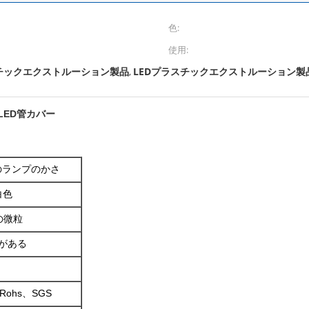
色:
使用:
チックエクストルーション製品
LEDプラスチックエクストルーション製品 I
,
ーLED管カバー
Dのランプのかさ
白色
の微粒
沢がある
Rohs、SGS