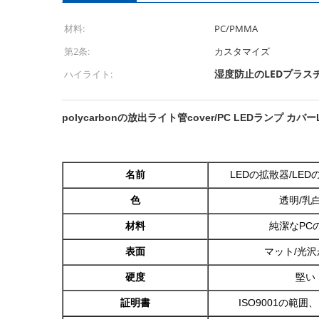
材料:
PC/PMMA
第2条:
カスタマイズ
湿度防止のLEDプラス
ハイライト:
polycarbonの放出ライト管cover/PC LEDランプ カバ
名前
LEDの拡散器/LE
色
透明/乳
材料
純潔なPC
表面
マット/光
硬度
堅い
証明書
ISO9001の範囲、