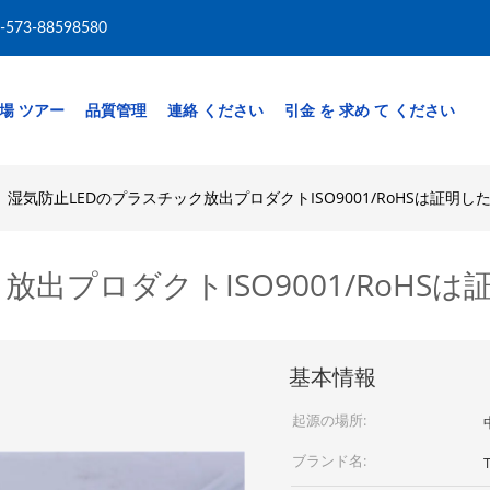
-573-88598580
場 ツアー
品質管理
連絡 ください
引金 を 求め て ください
湿気防止LEDのプラスチック放出プロダクトISO9001/RoHSは証明し
出プロダクトISO9001/RoHSは
基本情報
起源の場所:
ブランド名: