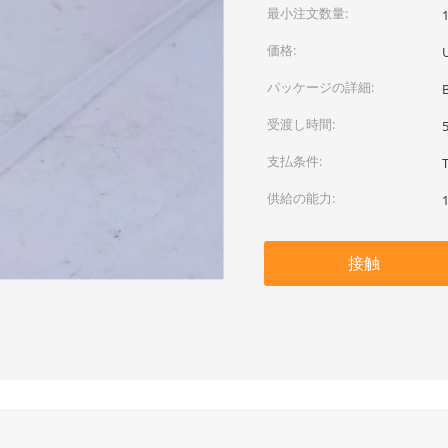
最小注文数量:
価格:
パッケージの詳細:
受渡し時間:
支払条件:
供給の能力:
接触