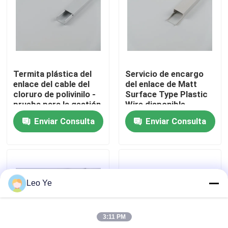
Sobre nosotros
Recorrido por la fábrica
Termita plástica del
Servicio de encargo
enlace del cable del
del enlace de Matt
Control de calidad
cloruro de polivinilo -
Surface Type Plastic
prueba para la gestión
Wire disponible
del alambre
Enviar Consulta
Enviar Consulta
Contacta con nosotros
Noticias
Leo Ye
Solicitar una cita
3:11 PM
Perfiles de la protuberancia del PVC