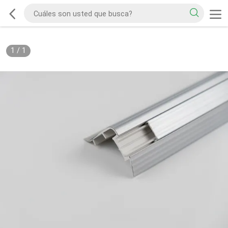
1
/
1