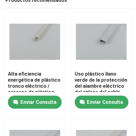
Alta eficiencia
Uso plástico llano
energética de plástico
verde de la protección
tronco eléctrico /
del alambre eléctrico
carcasa de plástico
del enlace del cable
En casa
para cables dureza
Enviar Consulta
Enviar Consulta
rígida
Productos
Los vídeos