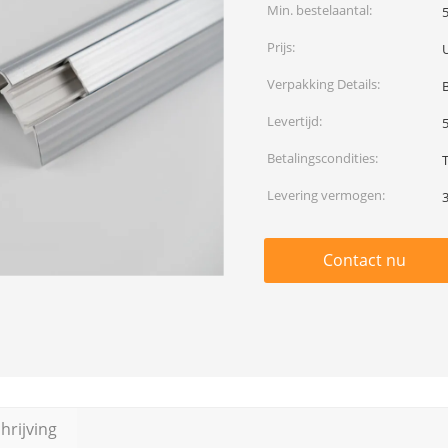
Min. bestelaantal:
Prijs:
Verpakking Details:
Levertijd:
Betalingscondities:
T
Levering vermogen:
Contact nu
rijving