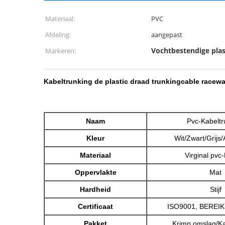
Materiaal:
PVC
Afdeling:
aangepast
Vochtbestendige plas
Markeren:
Kabeltrunking de plastic draad trunkingcable race
Naam
Pvc-Kabeltr
Kleur
Wit/Zwart/Grijs
Materiaal
Virginal pvc-
Oppervlakte
Mat
Hardheid
Stijf
Certificaat
ISO9001, BEREIK
Pakket
Krimp omslag/Ka