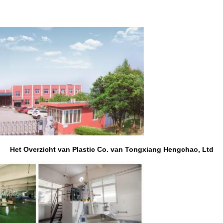
Het Overzicht van Plastic Co. van Tongxiang Hengchao, Ltd