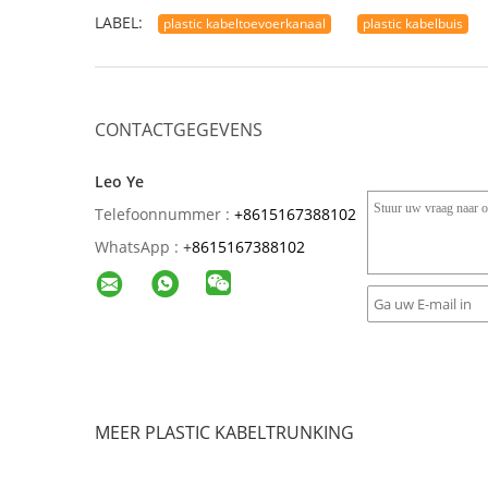
LABEL:
plastic kabeltoevoerkanaal
plastic kabelbuis
CONTACTGEGEVENS
Leo Ye
Telefoonnummer :
+8615167388102
WhatsApp :
+
8615167388102
MEER PLASTIC KABELTRUNKING