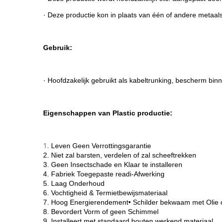
· Deze productie kon in plaats van één of andere metaal
Gebruik:
· Hoofdzakelijk gebruikt als kabeltrunking, bescherm bin
Eigenschappen van Plastic productie:
1.
Leven Geen Verrottingsgarantie
2. Niet zal barsten, verdelen of zal scheeftrekken
3. Geen Insectschade en Klaar te installeren
4. Fabriek Toegepaste readi-Afwerking
5. Laag Onderhoud
6. Vochtigheid & Termietbewijsmateriaal
7. Hoog Energierendement• Schilder bekwaam met Olie o
8. Bevordert Vorm of geen Schimmel
9. Installeert met standaard houten werkend materiaal