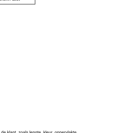
de klant, zoals lengte, kleur, oppervlakte.