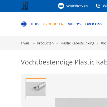
ye@txhcsy.cn
86
THUIS
PRODUCTEN
VIDEO'S
OVER ONS
Thuis
Producten
Plastic Kabeltrunking
Voc
Vochtbestendige Plastic Kabe