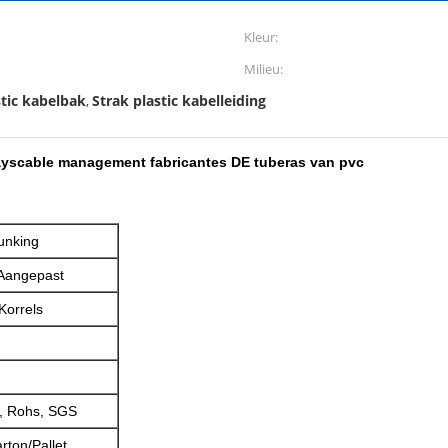
Kleur:
Milieu:
tic kabelbak
Strak plastic kabelleiding
,
wayscable management fabricantes DE tuberas van pvc
unking
/Aangepast
Korrels
, Rohs, SGS
rton/Pallet