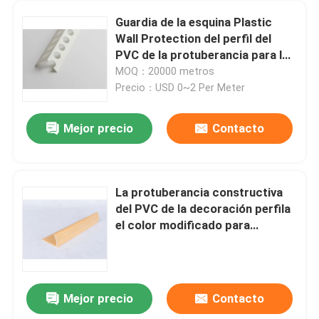
Guardia de la esquina Plastic
Wall Protection del perfil del
PVC de la protuberancia para los
anillos del balneario
MOQ：20000 metros
Precio：USD 0~2 Per Meter
Mejor precio
Contacto
La protuberancia constructiva
del PVC de la decoración perfila
el color modificado para
requisitos particulares
disponible
Mejor precio
Contacto