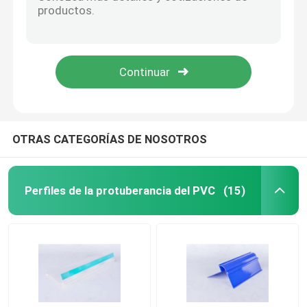
Perfiles plásticos de la protuberancia del LED, cubierta del tubo de la luz de la protuberancia de Polycarbon
Perfiles plásticos transparentes rígidos a prueba de humedad para la tira de los datos del supermercado
Perfil del edificio del PVC
Perfiles plásticos transparentes sacados para mostrar el precio del supermercado/de la tienda
Tenedor transparente de la muestra de la etiqueta del PVC, Matt/transmisor superficial brillante del estante
Perfiles plásticos de encargo
La protuberancia del plástico transparente perfila la humedad y el material de la prueba de la termita hizo
Perfil del policarbonato LED
OTRAS CATEGORÍAS DE NOSOTROS
Enlace plástico del cable
Perfiles de la protuberancia del PVC
(15)
Perfil de la esquina del PVC
Perfil de la espuma del PVC
Perfil de la decoración del PVC