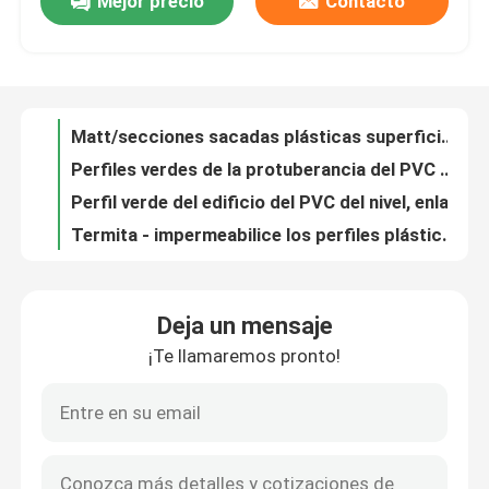
Mejor precio
Contacto
El perfil constructivo a prueba de humedad del PVC modificó el color para requisitos particulares disponible
La protuberancia del plástico transparente perfila el material del PVC de la prueba de la humedad y de la termita hecho
Sobre nosotros
Perfil coloreado de la protuberancia del cloruro de polivinilo para el adornamiento casero
Uso constructivo sacado de la decoración de la pared y del techo del perfil del PVC
Recorrido por la fábrica
Matt/secciones sacadas plásticas superficiales brillantes para la parrilla de aire de la HVAC
Perfiles verdes de la protuberancia del PVC del nivel, conducto de conexión plástico modificado para requisitos particulares
Control de calidad
Perfil verde del edificio del PVC del nivel, enlace plástico sacado del cable
Termita - impermeabilice los perfiles plásticos de la protuberancia, productos sacados plásticos de la lámpara del LED
Las secciones sacadas plásticas despejan/color lechoso para hacer la iluminación suavemente brillante
Contacta con nosotros
Altos perfiles plásticos de la protuberancia del rendimiento energético/cubierta de la lámpara de la PC LED
Deja un mensaje
El tubo de la luz de la protuberancia de Polycarbon cubre el servicio de encargo aceptable
Noticias
¡Te llamaremos pronto!
Los perfiles plásticos claros/lechosos de la protuberancia, lámpara del LED sacaron las piezas plásticas
Los productos plásticos a prueba de humedad ISO9001/RoHS de la protuberancia del LED certificaron
Solicitar una cita
Matt/perfiles plásticos superficiales brillantes de la protuberancia para la cubierta del tubo del LED
Cubierta sacada rígida de la lámpara de la PC LED transparente/color lechoso opcional
Perfiles de la protuberancia del PVC