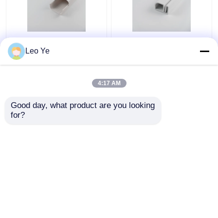
Protección plástica del
La alcantarilla plástica
Leo Ye
alambre de Matt
modificada para
Surface Type For
requisitos particulares
Electrical del enlace
ISO9001/RoHS del
4:17 AM
del cable del PVC
cable del PVC del color
Mejor precio
Mejor precio
certificó
Good day, what product are you looking 
for?
Contacto
Contacto
Vea más
Inicio
Mapa del Sitio
Contactar Ahora
Desktop Site
Mapa del Sitio
Políticas de privacidad