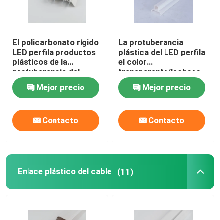
El policarbonato rígido
La protuberancia
LED perfila productos
plástica del LED perfila
plásticos de la
el color
protuberancia del
transparente/lechoso
color difuso, de
opcional
Mejor precio
Mejor precio
encargo
Contacto
Contacto
Enlace plástico del cable
(11)