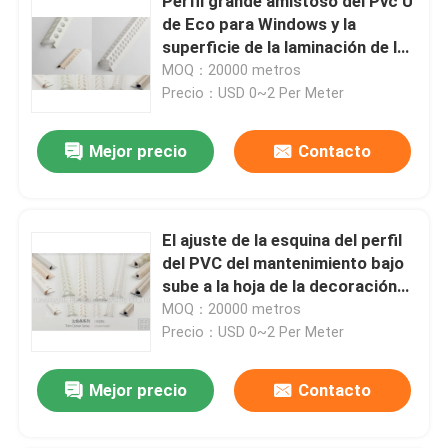
Perfil grande amistoso del Pvc U
de Eco para Windows y la
superficie de la laminación de las
puertas los 5.95m
MOQ：20000 metros
Precio：USD 0~2 Per Meter
Mejor precio
Contacto
El ajuste de la esquina del perfil
del PVC del mantenimiento bajo
sube a la hoja de la decoración
del vinilo para el piso de la pared
MOQ：20000 metros
Precio：USD 0~2 Per Meter
Mejor precio
Contacto