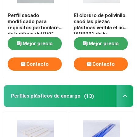
Perfil sacado
El cloruro de polivinilo
modificado para
sacó las piezas
requisitos particulares
plásticas ventila el uso
del edificio del PVC
ISO9001 de la
para el mercado del
condición certificó
Mejor precio
Mejor precio
aire acondicionado
Contacto
Contacto
Perfiles plásticos de encargo
(13)