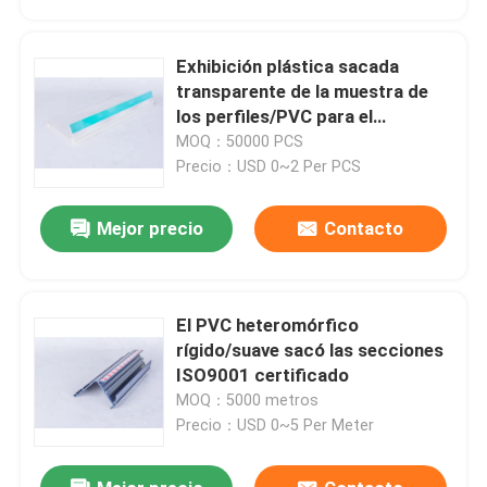
Exhibición plástica sacada
transparente de la muestra de
los perfiles/PVC para el
supermercado
MOQ：50000 PCS
Precio：USD 0~2 Per PCS
Mejor precio
Contacto
El PVC heteromórfico
En casa
rígido/suave sacó las secciones
ISO9001 certificado
MOQ：5000 metros
Productos
Precio：USD 0~5 Per Meter
Los vídeos