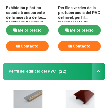
Exhibición plástica
Perfiles verdes de la
Perfiles plásticos transparentes
sacada transparente
protuberancia del PVC
de la muestra de los
del nivel, perfil
perfiles/PVC para el
transparente de
perfiles plásticos de la protuberancia
supermercado
encargo de la etiqueta
Mejor precio
Mejor precio
de precio
Contacto
Contacto
Perfil del edificio del PVC
(22)