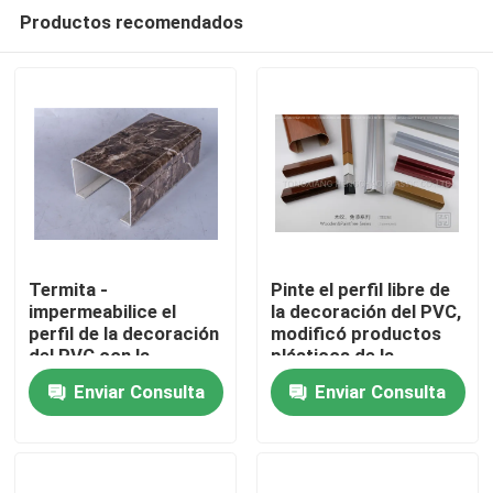
Productos recomendados
Termita -
Pinte el perfil libre de
impermeabilice el
la decoración del PVC,
perfil de la decoración
modificó productos
En casa
del PVC con la
plásticos de la
superficie natural de
protuberancia para
Enviar Consulta
Enviar Consulta
la transferencia
requisitos
Productos
caliente
particulares
Los vídeos