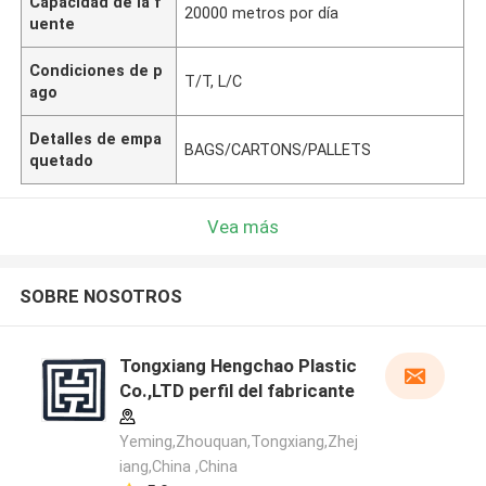
Capacidad de la f
20000 metros por día
uente
Condiciones de p
T/T, L/C
ago
Detalles de empa
BAGS/CARTONS/PALLETS
quetado
Vea más
SOBRE NOSOTROS
Tongxiang Hengchao Plastic
Co.,LTD perfil del fabricante
Yeming,Zhouquan,Tongxiang,Zhej
iang,China ,China