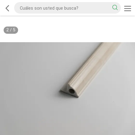
2
/
5