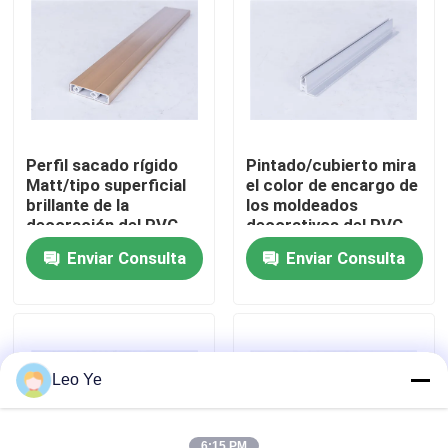
Sobre nosotros
Recorrido por la fábrica
Perfil sacado rígido
Pintado/cubierto mira
Control de calidad
Matt/tipo superficial
el color de encargo de
brillante de la
los moldeados
decoración del PVC
decorativos del PVC
opcional
disponible
Contacta con nosotros
Enviar Consulta
Enviar Consulta
Noticias
Solicitar una cita
Leo Ye
Perfiles de la protuberancia del PVC
6:15 PM