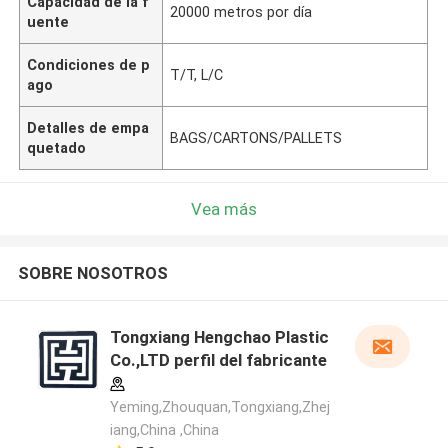
Capacidad de la f
20000 metros por día
uente
Condiciones de p
T/T, L/C
ago
Detalles de empa
BAGS/CARTONS/PALLETS
quetado
Vea más
SOBRE NOSOTROS
Tongxiang Hengchao Plastic
Co.,LTD perfil del fabricante
Yeming,Zhouquan,Tongxiang,Zhej
iang,China ,China