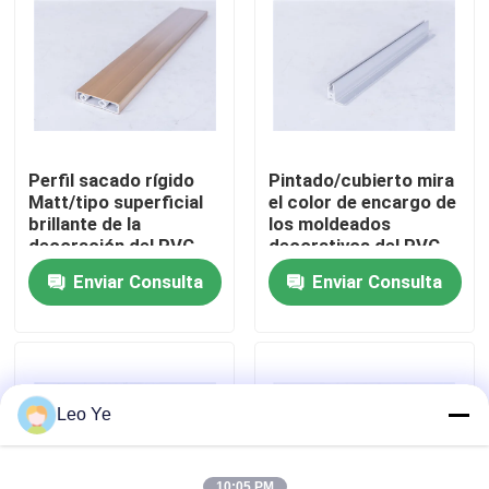
Sobre nosotros
Recorrido por la fábrica
Perfil sacado rígido
Pintado/cubierto mira
Control de calidad
Matt/tipo superficial
el color de encargo de
brillante de la
los moldeados
decoración del PVC
decorativos del PVC
opcional
disponible
Contacta con nosotros
Enviar Consulta
Enviar Consulta
Noticias
Solicitar una cita
Leo Ye
Perfiles de la protuberancia del PVC
10:05 PM