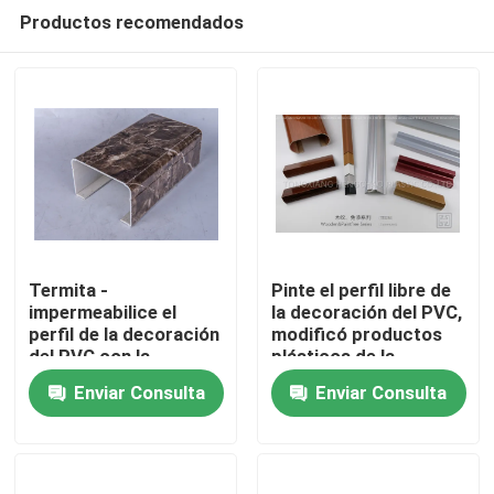
Productos recomendados
Termita -
Pinte el perfil libre de
impermeabilice el
la decoración del PVC,
perfil de la decoración
modificó productos
En casa
del PVC con la
plásticos de la
superficie natural de
protuberancia para
Enviar Consulta
Enviar Consulta
la transferencia
requisitos
Productos
caliente
particulares
Los vídeos