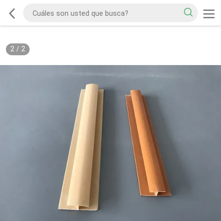
2
/
2