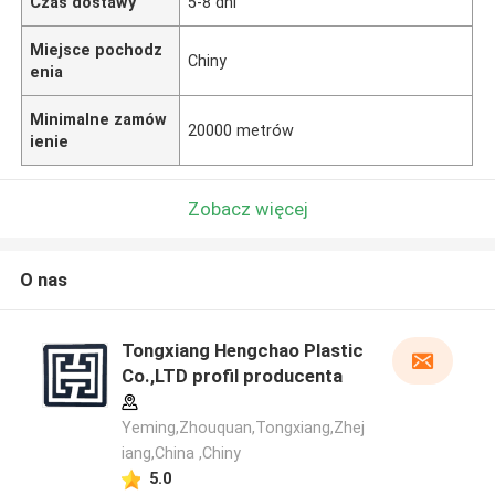
Czas dostawy
5-8 dni
Miejsce pochodz
Chiny
enia
Minimalne zamów
20000 metrów
ienie
Zobacz więcej
O nas
Tongxiang Hengchao Plastic
Co.,LTD profil producenta
Yeming,Zhouquan,Tongxiang,Zhej
iang,China ,Chiny
5.0