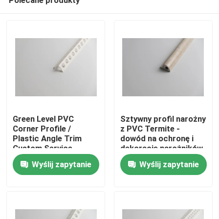
Green Level PVC
Sztywny profil narożny
Corner Profile /
z PVC Termite -
Plastic Angle Trim
dowód na ochronę i
Custom Service
dekorację narożników
Do domu
Akceptowalne
Wyślij zapytanie
Wyślij zapytanie
Produkty
Filmy