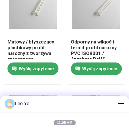
O nas
Wycieczka po fabryce
Matowy / błyszczący
Odporny na wilgoć i
plastikowy profil
termit profil narożny
Kontrola jakości
narożny z tworzywa
PVC ISO9001 /
sztucznego,
Aprobata RoHS
niestandardowe
Wyślij zapytanie
Wyślij zapytanie
sztywne narożne
Skontaktuj się z nami
wykończenie z PVC
Nowości
Leo Ye
Poproś o wycenę
11:05 AM
Profile wytłaczane z PVC