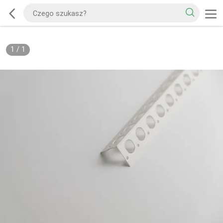
1
/
1