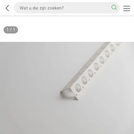
1
/
1