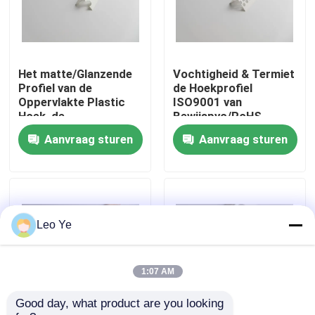
Over ons
Het matte/Glanzende
Vochtigheid & Termiet
Fabriekstocht
Profiel van de
de Hoekprofiel
Oppervlakte Plastic
ISO9001 van
Hoek, de
Bewijspvc/RoHS-
Kwaliteitscontrole
Hoekversiering van
Goedkeuring
Aanvraag sturen
Aanvraag sturen
Douane Stijve pvc
Neem contact met ons op
Nieuws
Leo Ye
Vraag een offerte
1:07 AM
Good day, what product are you looking 
Pvc-Uitdrijvingsprofielen