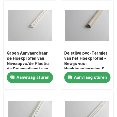
Groen Aanvaardbaar
De stijve pvc-Termiet
de Hoekprofiel van
van het Hoekprofiel -
Niveaupvc/de Plastic
Bewijs voor
de Douanedienst van
Hoekbescherming &
de Hoekversiering
Decoratie
Aanvraag sturen
Aanvraag sturen
Thuis
Producten
Video's