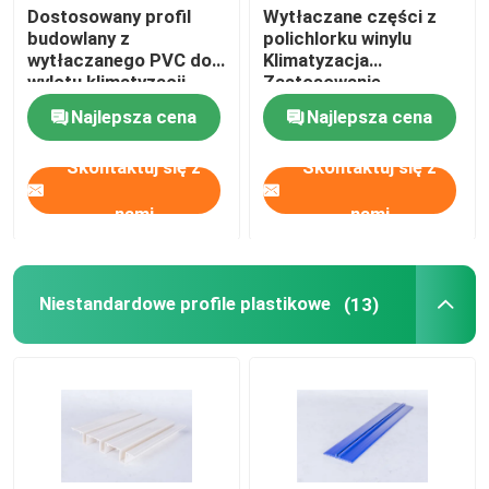
Dostosowany profil
Wytłaczane części z
budowlany z
polichlorku winylu
wytłaczanego PVC do
Klimatyzacja
wylotu klimatyzacji
Zastosowanie
Certyfikat ISO90011
Najlepsza cena
Najlepsza cena
Skontaktuj się z
Skontaktuj się z
nami
nami
Niestandardowe profile plastikowe
(13)
Do domu
Produkty
Filmy