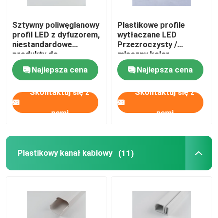
Sztywny poliwęglanowy
Plastikowe profile
Profil budowlany PCV PVC
profil LED z dyfuzorem,
wytłaczane LED
niestandardowe
Przezroczysty /
produkty do
mleczny kolor
Niestandardowe profile plastikowe
wytłaczania tworzyw
Opcjonalnie
Najlepsza cena
Najlepsza cena
sztucznych w kolorze
Profil LED z poliwęglanu
Skontaktuj się z
Skontaktuj się z
nami
nami
Plastikowy kanał kablowy
Profil narożny PCV
Plastikowy kanał kablowy
(11)
Profil z pianki PCV
Profil dekoracji PCV