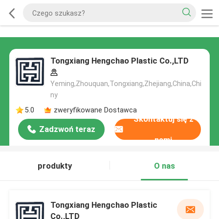
Tongxiang Hengchao Plastic Co.,LTD
Yeming,Zhouquan,Tongxiang,Zhejiang,China,Chi
ny
5.0
zweryfikowane Dostawca
Skontaktuj się z
Zadzwoń teraz
nami
produkty
O nas
Tongxiang Hengchao Plastic
Co.,LTD