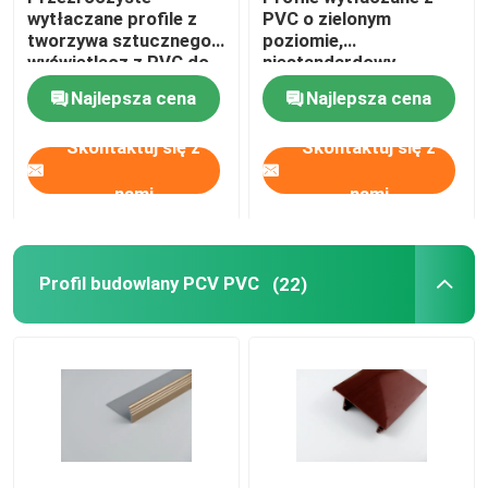
wytłaczane profile z
PVC o zielonym
tworzywa sztucznego /
poziomie,
wyświetlacz z PVC do
niestandardowy
supermarketu
przezroczysty profil
Najlepsza cena
Najlepsza cena
etykiety cenowej
Skontaktuj się z
Skontaktuj się z
nami
nami
Profil budowlany PCV PVC
(22)