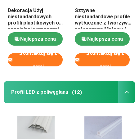
Dekoracja Użyj
Sztywne
niestandardowych
niestandardowe profile
O nas
profili plastikowych o
wytłaczane z tworzywa
specjalnej wymaganej
sztucznego Matowy /
powierzchni
błyszczący typ
Wycieczka po fabryce
Najlepsza cena
Najlepsza cena
powierzchni
Opcjonalnie
Skontaktuj się z
Skontaktuj się z
Kontrola jakości
nami
nami
Skontaktuj się z nami
Profil LED z poliwęglanu
(12)
Nowości
Poproś o wycenę
Profile wytłaczane z PVC