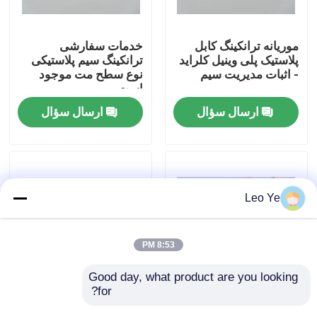
درباره ما
موریانه ترانکینگ کابل
خدمات سفارشی
پلاستیک پلی وینیل کلراید
ترانکینگ سیم پلاستیکی
- اثبات مدیریت سیم
نوع سطح مت موجود
تور کارخانه
است
ارسال سؤال
ارسال سؤال
کنترل کیفیت
با ما تماس بگیرید
Leo Ye
اخبار
8:53 PM
درخواست نقل قول
Good day, what product are you looking 
for?
کابل پلاستیکی PVC
کابل پلاستیکی سازگار با
سفارشی Raceway
محیط زیست ، پوشش
پروفیل اکستروژن PVC