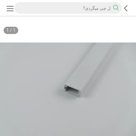
1
/
1