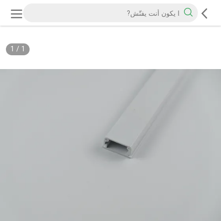
1
/
1