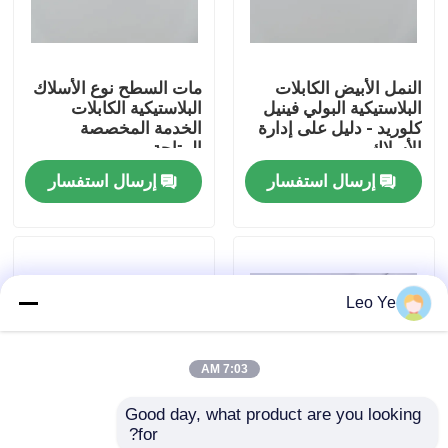
عنّا
النمل الأبيض الكابلات
مات السطح نوع الأسلاك
البلاستيكية البولي فينيل
البلاستيكية الكابلات
جولة في المصنع
كلوريد - دليل على إدارة
الخدمة المخصصة
الأسلاك
المتاحة
إرسال استفسار
إرسال استفسار
مراقبة الجودة
اتصل بنا
Leo Ye
أخبار
7:03 AM
اطلب اقتباس
Good day, what product are you looking 
for?
الملامح البلاستيكية النتوء
تخصيص مجرى الكابلات
حوض الكابلات