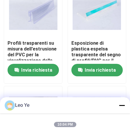
Su di noi
Visita alla fabbrica
Profili trasparenti su
Esposizione di
misura dell'estrusione
plastica espelsa
Controllo della qualità
del PVC per la
trasparente del segno
visualizzazione delle
di profili/PVC per il
informazioni
supermercato
Invia richiesta
Invia richiesta
Contattaci
Notizie
Leo Ye
Chiedi un preventivo
10:04 PM
Profili dell'estrusione del PVC