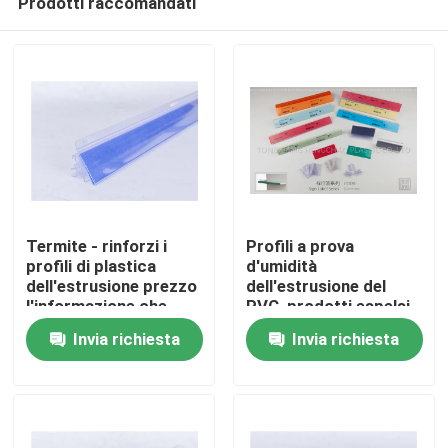
Prodotti raccomandati
Termite - rinforzi i
Profili a prova
profili di plastica
d'umidità
dell'estrusione prezzo
dell'estrusione del
l'informazione che
PVC, prodotti espelsi
Casa.
mostra l'uso
di plastica livellati
Invia richiesta
Invia richiesta
verdi
Prodotti
Video