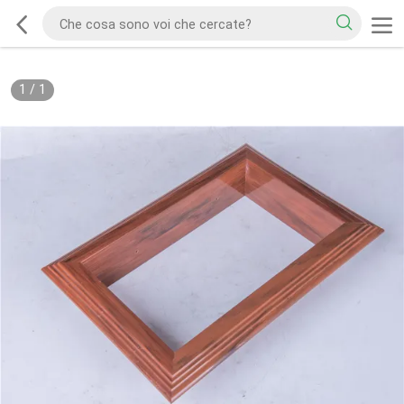
1
/
1