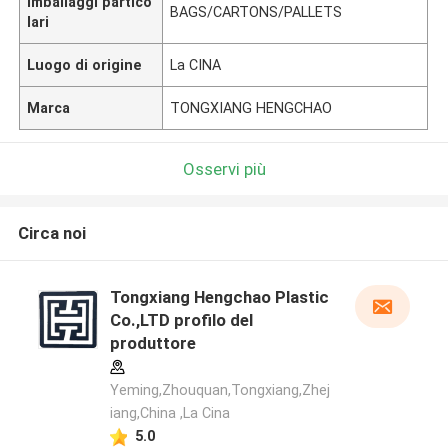
Imballaggi partico
BAGS/CARTONS/PALLETS
lari
Luogo di origine
La CINA
Marca
TONGXIANG HENGCHAO
Osservi più
Circa noi
Tongxiang Hengchao Plastic
Co.,LTD profilo del
produttore
Yeming,Zhouquan,Tongxiang,Zhej
iang,China ,La Cina
5.0