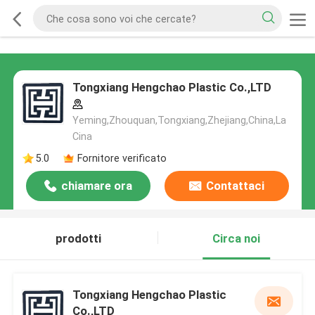
Tongxiang Hengchao Plastic Co.,LTD
Yeming,Zhouquan,Tongxiang,Zhejiang,China,La
Cina
5.0
Fornitore verificato
chiamare ora
Contattaci
prodotti
Circa noi
Tongxiang Hengchao Plastic
Co.,LTD