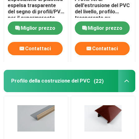
espelsa trasparente
dell'estrusione del PVC
del segno di profili/PVC
del livello, profilo
per il supermercato
trasparente su
ordinazione
Miglior prezzo
Miglior prezzo
dell'etichetta di prezzi
Contattaci
Contattaci
Profilo della costruzione del PVC
(22)