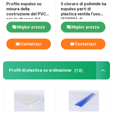
Profilo espulso su
Il cloruro di polivinile ha
misura della
espulso parti di
costruzione del PVC
plastica ventila l'uso
per lo sbocco del
ISO9001 di
condizionamento d'aria
circostanza ha
Miglior prezzo
Miglior prezzo
certificato
Contattaci
Contattaci
Profili di plastica su ordinazione
(13)
Casa.
Prodotti
Video