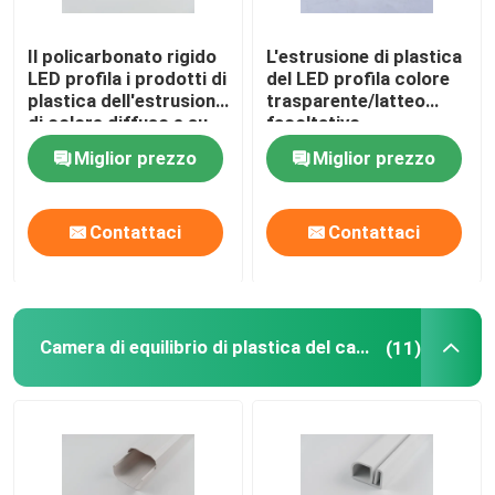
Il policarbonato rigido
L'estrusione di plastica
Profilo della costruzione del PVC
LED profila i prodotti di
del LED profila colore
plastica dell'estrusione
trasparente/latteo
di colore diffuso e su
facoltativo
Profili di plastica su ordinazione
ordinazione
Miglior prezzo
Miglior prezzo
Profilo del policarbonato LED
Contattaci
Contattaci
Camera di equilibrio di plastica del cavo
Profilo d'angolo del PVC
Camera di equilibrio di plastica del cavo
(11)
Profilo della schiuma del PVC
Profilo della decorazione del PVC