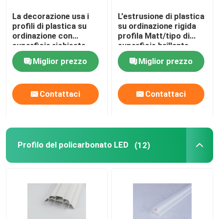
La decorazione usa i
L'estrusione di plastica
profili di plastica su
su ordinazione rigida
Su di noi
ordinazione con
profila Matt/tipo di
superficie richiesta
superficie brillante
speciale
facoltativi
Visita alla fabbrica
Miglior prezzo
Miglior prezzo
Controllo della qualità
Contattaci
Contattaci
Contattaci
Profilo del policarbonato LED
(12)
Notizie
Chiedi un preventivo
Profili dell'estrusione del PVC