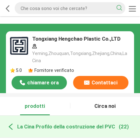
Tongxiang Hengchao Plastic Co.,LTD
Yeming,Zhouquan,Tongxiang,Zhejiang,China,La
Cina
5.0
Fornitore verificato
chiamare ora
Contattaci
prodotti
Circa noi
La Cina Profilo della costruzione del PVC
(22)