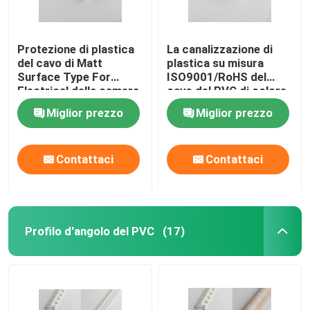
Protezione di plastica
La canalizzazione di
del cavo di Matt
plastica su misura
Surface Type For
ISO9001/RoHS del
Electrical della camera
cavo del PVC di colore
di equilibrio del cavo
ha certificato
Miglior prezzo
Miglior prezzo
del PVC
Contattaci
Contattaci
Profilo d'angolo del PVC
(17)