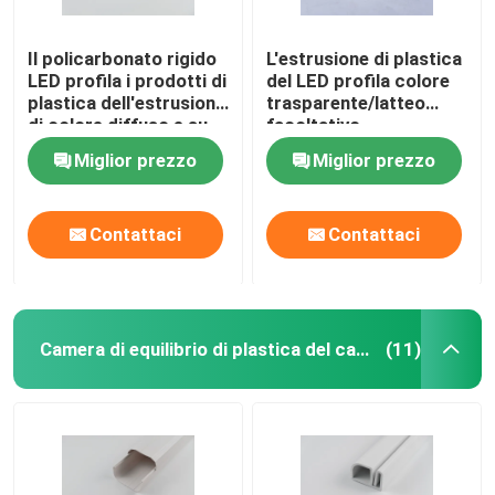
Il policarbonato rigido
L'estrusione di plastica
LED profila i prodotti di
del LED profila colore
plastica dell'estrusione
trasparente/latteo
di colore diffuso e su
facoltativo
ordinazione
Miglior prezzo
Miglior prezzo
Contattaci
Contattaci
Camera di equilibrio di plastica del cavo
(11)