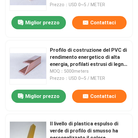
Prezzo：USD 0~5 / METER
Su di noi
Miglior prezzo
Contattaci
Visita alla fabbrica
Profilo di costruzione del PVC di
Controllo della qualità
rendimento energetico di alta
energia, profilati estrusi di legno
del PVC di effetto
MOQ：5000meters
Contattaci
Prezzo：USD 0~5 / METER
Notizie
Miglior prezzo
Contattaci
Chiedi un preventivo
Il livello di plastica espulso di
verde di profilo di smusso ha
Profili dell'estrusione del PVC
personalizzato il colore