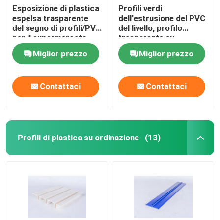
Esposizione di plastica
Profili verdi
espelsa trasparente
dell'estrusione del PVC
del segno di profili/PVC
del livello, profilo
per il supermercato
trasparente su
ordinazione
Miglior prezzo
Miglior prezzo
dell'etichetta di prezzi
Contattaci
Contattaci
Profili di plastica su ordinazione
(13)