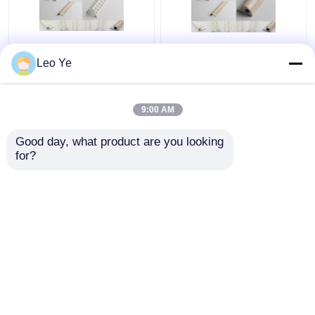
Profilo amichevole del
Fuori dell'estrusione di
Leo Ye
PVC U di Eco grande
plastica espelsa di
per Windows e la
profilo di profili/PVC
superficie della
per l'angolo della
9:00 AM
laminazione delle porte
parete e del soffitto
Miglior prezzo
Miglior prezzo
5.95m
Good day, what product are you looking 
for?
Contattaci
Contattaci
Osservi più
Casa
Circa noi
Contattaci
Desktop Site
Mappa del sito
Norme sulla privacy