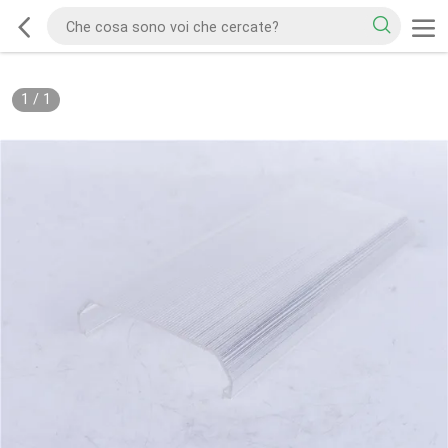
1
/
1