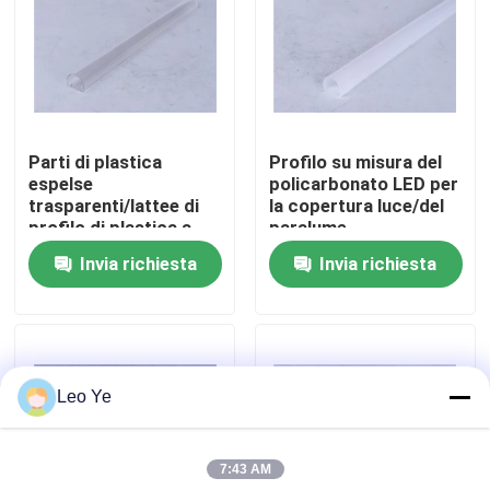
Su di noi
Visita alla fabbrica
Parti di plastica
Profilo su misura del
espelse
policarbonato LED per
Controllo della qualità
trasparenti/lattee di
la copertura luce/del
profilo di plastica a
paralume
prova d'umidità del
Invia richiesta
Invia richiesta
Contattaci
LED,
Notizie
Leo Ye
Chiedi un preventivo
7:43 AM
Profili dell'estrusione del PVC