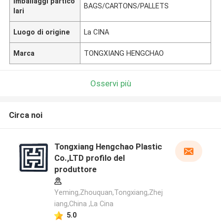
Imballaggi partico
BAGS/CARTONS/PALLETS
lari
Luogo di origine
La CINA
Marca
TONGXIANG HENGCHAO
Osservi più
Circa noi
Tongxiang Hengchao Plastic
Co.,LTD profilo del
produttore
Yeming,Zhouquan,Tongxiang,Zhej
iang,China ,La Cina
5.0