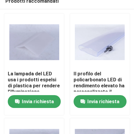
Prodotti raccomandati
La lampada del LED
Il profilo del
usa i prodotti espelsi
policarbonato LED di
di plastica per rendere
rendimento elevato ha
l'illuminazione
personalizzato il
Casa.
morbidamente
colore disponibile
Invia richiesta
Invia richiesta
luminosa
Prodotti
Video