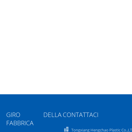
GIRO DELLA
CONTATTACI
FABBRICA
Tongxiang Hengchao Plastic Co.,L