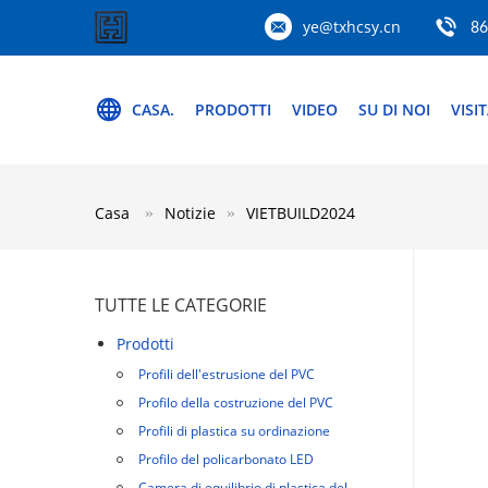
ye@txhcsy.cn
86
CASA.
PRODOTTI
VIDEO
SU DI NOI
VISI
Casa
Notizie
VIETBUILD2024
TUTTE LE CATEGORIE
Prodotti
Profili dell'estrusione del PVC
Profilo della costruzione del PVC
Profili di plastica su ordinazione
Profilo del policarbonato LED
Camera di equilibrio di plastica del