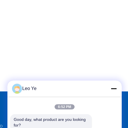
Leo Ye
6:52 PM
TROVACI SU
Good day, what product are you looking 
for?
TD