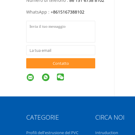
Numero di telefono :
86 151 6738 8102
WhatsApp :
+
8615167388102
Contatto
CATEGORIE
CIRCA NOI
Profili dell'estrusione del PVC
Intruduction