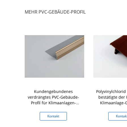
MEHR PVC-GEBÄUDE-PROFIL
PVC-Gebäude-
Kundengebundenes
Polyvinylchlorid
drängter
verdrängtes PVC-Gebäude-
bestätigte der P
 Trunking
Profil für Klimaanlagen-
Klimaanlage-
Ausgang
ISO90
kt
Kontakt
Kontak