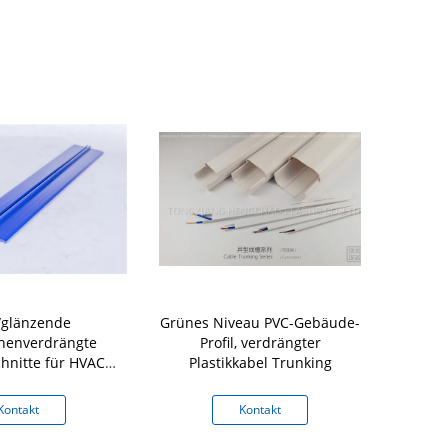
/glänzende
Grünes Niveau PVC-Gebäude-
Kunden
henverdrängte
Profil, verdrängter
verdrängte
chnitte für HVAC-
Plastikkabel Trunking
Profil fü
ungsgitter
A
Kontakt
Kontakt
K