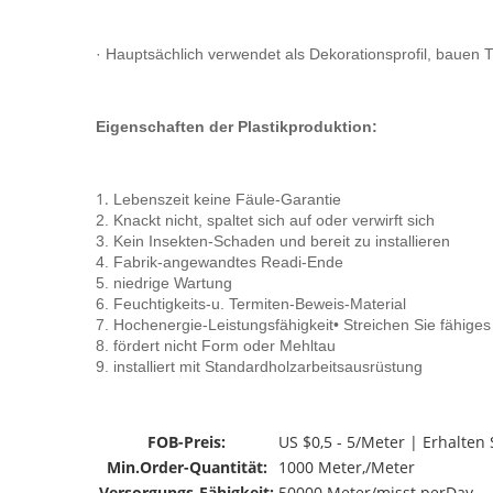
· Hauptsächlich verwendet als Dekorationsprofil, baue
Eigenschaften der Plastikproduktion:
1.
Lebenszeit keine Fäule-Garantie
2. Knackt nicht, spaltet sich auf oder verwirft sich
3. Kein Insekten-Schaden und bereit zu installieren
4. Fabrik-angewandtes Readi-Ende
5. niedrige Wartung
6. Feuchtigkeits-u. Termiten-Beweis-Material
7. Hochenergie-Leistungsfähigkeit• Streichen Sie fähige
8. fördert nicht Form oder Mehltau
9. installiert mit Standardholzarbeitsausrüstung
FOB-Preis:
US $0,5 - 5/Meter | Erhalten 
Min.Order-Quantität:
1000 Meter,/Meter
Versorgungs-Fähigkeit:
50000 Meter/misst perDay