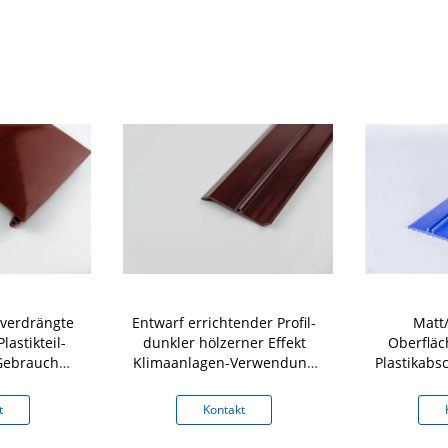
 verdrängte
Entwarf errichtender Profil-
Matt
lastikteil-
dunkler hölzerner Effekt
Oberfläc
Gebrauch
Klimaanlagen-Verwendung
Plastikabs
01
PVCs
Lüft
t
Kontakt