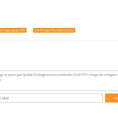
rdrängungsprofile
verdrängte Plastikprodukte
K