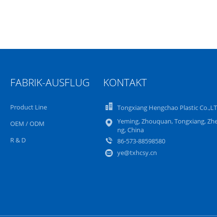
FABRIK-AUSFLUG
KONTAKT
Product Line
Tongxiang Hengchao Plastic Co.,L
Yeming, Zhouquan, Tongxiang, Zhe
OEM / ODM
ng, China
R & D
86-573-88598580
ye@txhcsy.cn