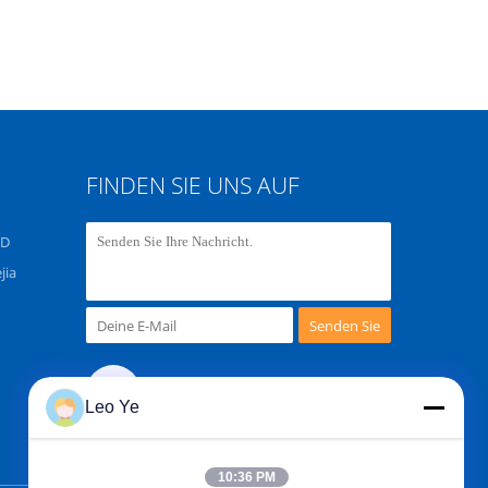
FINDEN SIE UNS AUF
TD
jia
Senden Sie
Leo Ye
10:36 PM