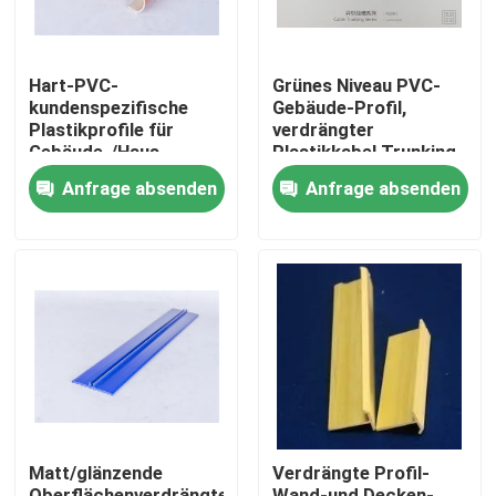
Hart-PVC-
Grünes Niveau PVC-
kundenspezifische
Gebäude-Profil,
Plastikprofile für
verdrängter
Gebäude-/Haus-
Plastikkabel Trunking
Dekoration
Anfrage absenden
Anfrage absenden
Zu Hause
Produkte
Matt/glänzende
Verdrängte Profil-
Videos
Oberflächenverdrängte
Wand-und Decken-