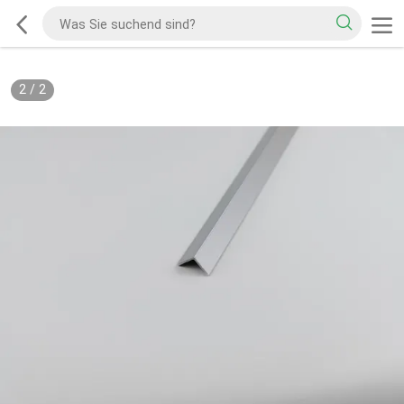
2
/
2