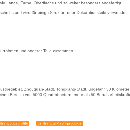
ie Länge, Farbe, Oberfläche und so weiter besonders angefertigt.
chnitts und wird für einige Struktur- oder Dekorationsteile verwendet.
n Türrahmen und anderer Teile zusammen.
ustriegebiet, Zhouquan-Stadt, Tongxiang-Stadt. ungefähr 30 Kilomete
 einen Bereich von 5000 Quadratmetern, mehr als 50 Berufsarbeitskräf
rdrängungsprofile
verdrängte Plastikprodukte