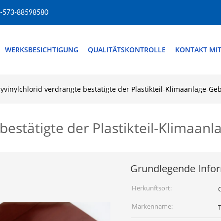
-573-88598580
WERKSBESICHTIGUNG
QUALITÄTSKONTROLLE
KONTAKT MI
lyvinylchlorid verdrängte bestätigte der Plastikteil-Klimaanlage-G
 bestätigte der Plastikteil-Klimaa
Grundlegende Info
Herkunftsort:
Markenname: