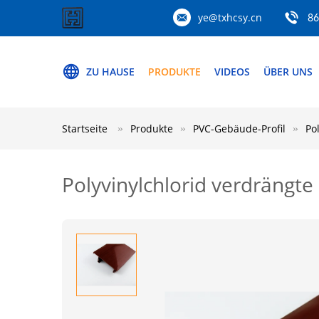
ye@txhcsy.cn
86
ZU HAUSE
PRODUKTE
VIDEOS
ÜBER UNS
Startseite
Produkte
PVC-Gebäude-Profil
Po
Polyvinylchlorid verdrängte