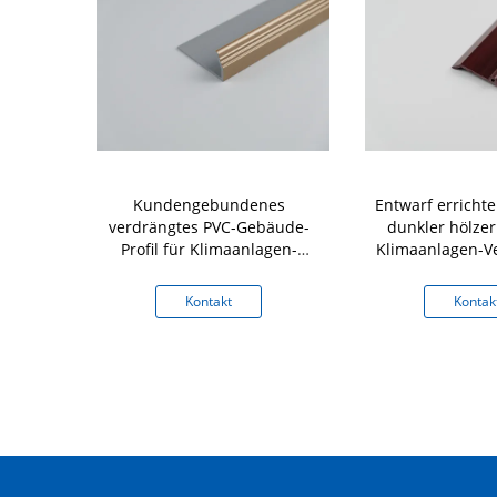
rdrängungs-
Kundengebundenes
Entwarf errichte
tigkeit u.
verdrängtes PVC-Gebäude-
dunkler hölzer
weis PVC-
Profil für Klimaanlagen-
Klimaanlagen-
gemacht
Ausgang
PVCs
kt
Kontakt
Kontak