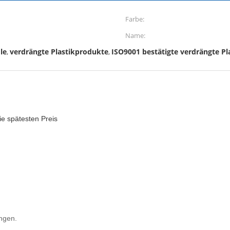
Farbe:
Name:
le
verdrängte Plastikprodukte
ISO9001 bestätigte verdrängte Pla
,
,
ie spätesten Preis
ngen.