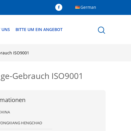
German
T UNS
BITTE UM EIN ANGEBOT
ebrauch ISO9001
nlage-Gebrauch ISO9001
rmationen
CHINA
TONGXIANG HENGCHAO