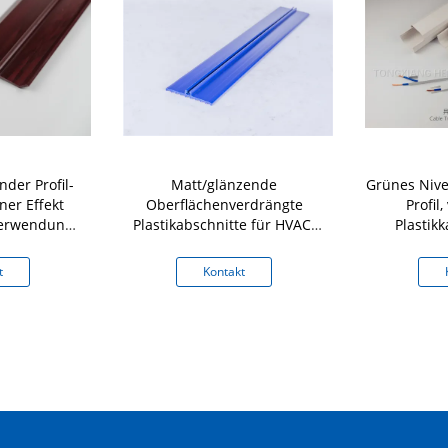
nder Profil-
Matt/glänzende
Grünes Niv
ner Effekt
Oberflächenverdrängte
Profil
Verwendung
Plastikabschnitte für HVAC-
Plastik
Lüftungsgitter
t
Kontakt