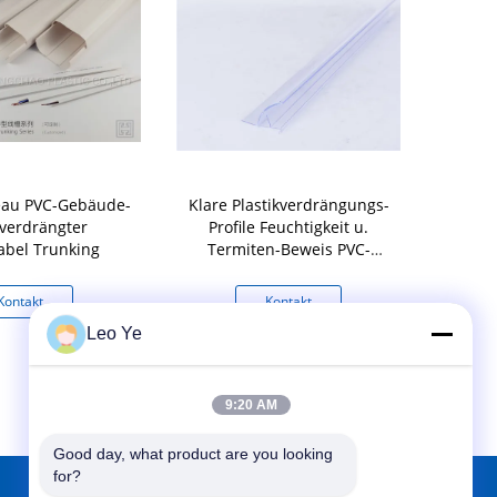
eau PVC-Gebäude-
Klare Plastikverdrängungs-
Kunden
, verdrängter
Profile Feuchtigkeit u.
verdrängte
kabel Trunking
Termiten-Beweis PVC-
Profil fü
Material gemacht
A
Kontakt
Kontakt
K
Leo Ye
9:20 AM
Good day, what product are you looking 
for?