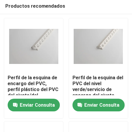
Productos recomendados
Perfil de la esquina de
Perfil de la esquina del
encargo del PVC,
PVC del nivel
perfil plástico del PVC
verde/servicio de
En casa
del ajuste/del
encargo del ajuste
borde/de la
plástico del ángulo
Enviar Consulta
Enviar Consulta
decoración de la
aceptable
Productos
esquina
Los vídeos