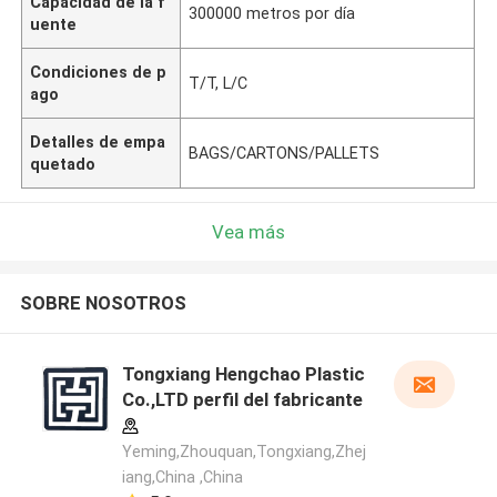
Capacidad de la f
300000 metros por día
uente
Condiciones de p
T/T, L/C
ago
Detalles de empa
BAGS/CARTONS/PALLETS
quetado
Vea más
SOBRE NOSOTROS
Tongxiang Hengchao Plastic
Co.,LTD perfil del fabricante
Yeming,Zhouquan,Tongxiang,Zhej
iang,China ,China