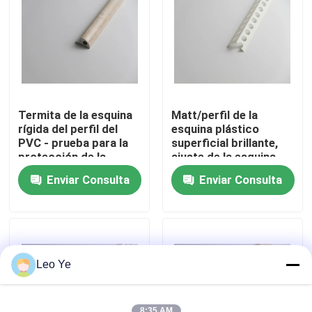
Sobre nosotros
Recorrido por la fábrica
Termita de la esquina
Matt/perfil de la
Control de calidad
rígida del perfil del
esquina plástico
PVC - prueba para la
superficial brillante,
protección de la
ajuste de la esquina
esquina y la
rígido de encargo del
Contacta con nosotros
Enviar Consulta
Enviar Consulta
decoración
PVC
Noticias
Solicitar una cita
Leo Ye
Perfiles de la protuberancia del PVC
8:35 AM