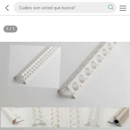
1
/
1