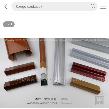
1
/
1