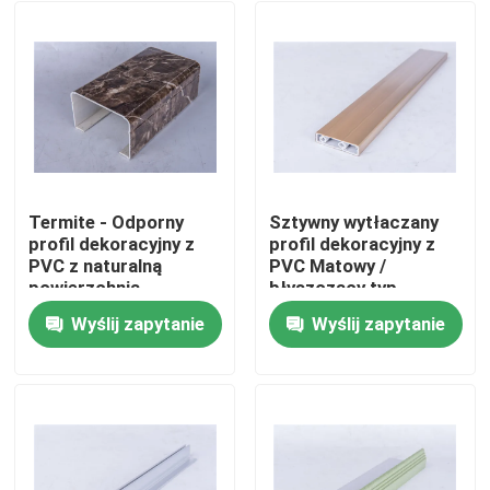
Termite - Odporny
Sztywny wytłaczany
profil dekoracyjny z
profil dekoracyjny z
PVC z naturalną
PVC Matowy /
powierzchnią
błyszczący typ
transferu na gorąco
powierzchni
Wyślij zapytanie
Wyślij zapytanie
Opcjonalnie
Do domu
Produkty
Filmy