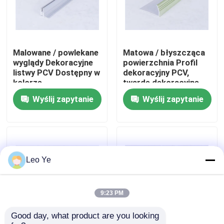
O nas
Malowane / powlekane
Matowa / błyszcząca
Wycieczka po fabryce
wyglądy Dekoracyjne
powierzchnia Profil
listwy PCV Dostępny w
dekoracyjny PCV,
kolorze
twarde dekoracyjne
Kontrola jakości
niestandardowym
formowanie PCV
Wyślij zapytanie
Wyślij zapytanie
Skontaktuj się z nami
Nowości
Leo Ye
Poproś o wycenę
9:23 PM
Good day, what product are you looking 
Profile wytłaczane z PVC