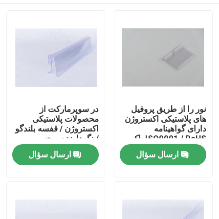
نور را از طریق پروفیل
در سوپرمارکت از
های پلاستیکی اکستروژن
محصولات پلاستیکی
دارای گواهینامه
اکستروژن / قفسه بلندگو
ISO9001 / RoHS پاک
/ نگهدارنده برچسب
کنید
استفاده کنید
خونه
ارسال سؤال
ارسال سؤال
محصولات
ویدیو