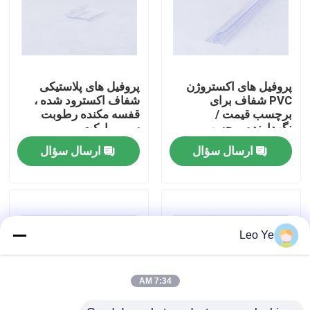
درباره ما
تور کارخانه
پروفیل های اکستروژن
پروفیل های پلاستیکی
PVC شفاف برای
شفاف اکسترود شده ،
برچسب قیمت /
قفسه مکنده رطوبت
کنترل کیفیت
نگهدارنده برچسب
سوپرمارکت
ارسال سؤال
ارسال سؤال
با ما تماس بگیرید
اخبار
Leo Ye
درخواست نقل قول
7:34 AM
پروفیل اکستروژن PVC