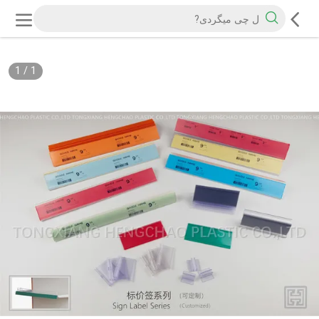
1
/
1