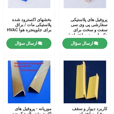
پروفیل های پلاستیکی
بخشهای اکسترود شده
سفارشی پی وی سی
پلاستیکی مات / براق
سفت و سخت برای
برای جلوپنجره هوا HVAC
دکوراسیون ساختمان /
خانه
ارسال سؤال
ارسال سؤال
خونه
محصولات
کاربرد دیوار و سقف
موریانه - پروفیل های
ویدیو
پروفیل ساختمان
اکستروژن پلاستیک ضد