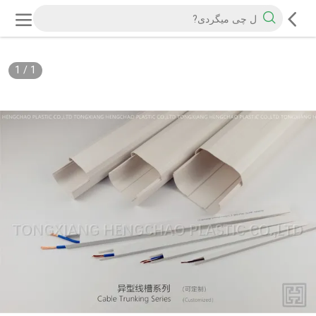
1
/
1