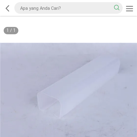
1
/
1