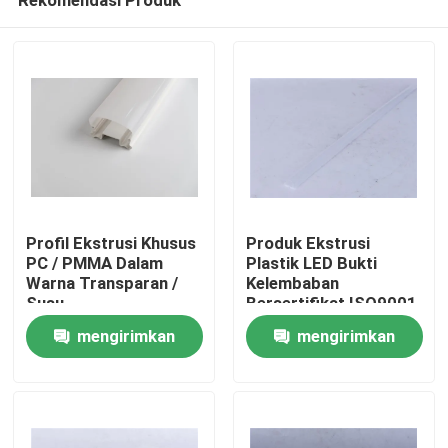
Profil Ekstrusi Khusus
Produk Ekstrusi
PC / PMMA Dalam
Plastik LED Bukti
Warna Transparan /
Kelembaban
Susu
Bersertifikat ISO9001
Rumah
/ RoHS
mengirimkan
mengirimkan
permintaan
permintaan
Produk
Video