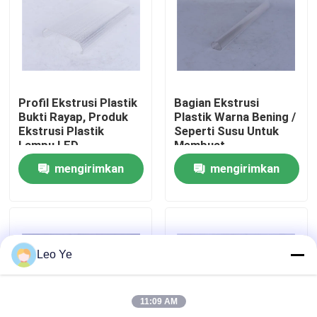
Tentang kami
Tur Pabrik
Profil Ekstrusi Plastik
Bagian Ekstrusi
Bukti Rayap, Produk
Plastik Warna Bening /
Kontrol Kualitas
Ekstrusi Plastik
Seperti Susu Untuk
Lampu LED
Membuat
Pencahayaan Lembut
mengirimkan
mengirimkan
Terang
Hubungi Kami
permintaan
permintaan
Berita
Leo Ye
Minta Kutipan
11:09 AM
Profil Ekstrusi PVC