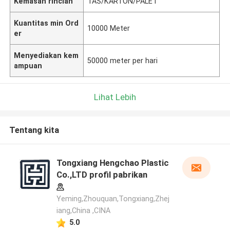
Kemasan rincian
TAS/KARTON/PALET
Kuantitas min Ord
10000 Meter
er
Menyediakan kem
50000 meter per hari
ampuan
Lihat Lebih
Tentang kita
Tongxiang Hengchao Plastic
Co.,LTD profil pabrikan
Yeming,Zhouquan,Tongxiang,Zhej
iang,China ,CINA
5.0