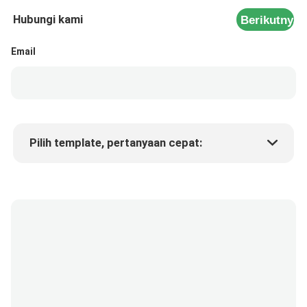
Hubungi kami
Berikutnya
Email
Pilih template, pertanyaan cepat:
Harga produk
Min.order quantity
Minta sampel
Keterangan lebih lanjut