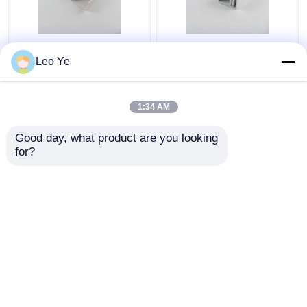
PVCplastikkabel
Kundengebundener
Leo Ye
Trunking-Matt Surface
Farbe-
Type For Electrical-
PVCplastikkabel-Kanal
Draht-Schützen
ISO9001/RoHS
1:34 AM
bestätigte
Bestpreis
Bestpreis
Good day, what product are you looking 
for?
Kontakt
Kontakt
Sehen Sie mehr an
Startseite
Über uns
Kontakt
Desktop Site
Sitemap
Privacy policy