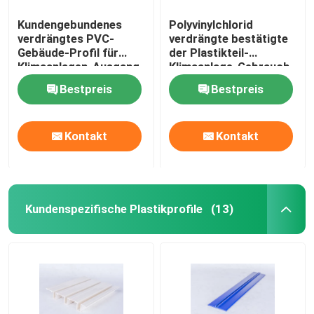
Kundengebundenes
Polyvinylchlorid
verdrängtes PVC-
verdrängte bestätigte
Gebäude-Profil für
der Plastikteil-
Klimaanlagen-Ausgang
Klimaanlage-Gebrauch
ISO9001
Bestpreis
Bestpreis
Kontakt
Kontakt
Kundenspezifische Plastikprofile
(13)