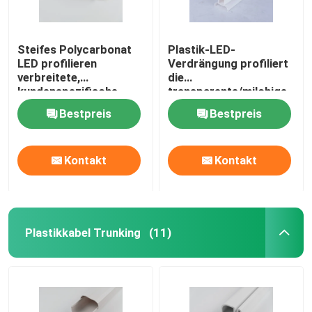
Steifes Polycarbonat
Plastik-LED-
LED profilieren
Verdrängung profiliert
verbreitete,
die
kundenspezifische
transparente/milchige
Farbplastikverdrängungs-
optionale Farbe
Bestpreis
Bestpreis
Produkte
Kontakt
Kontakt
Plastikkabel Trunking
(11)