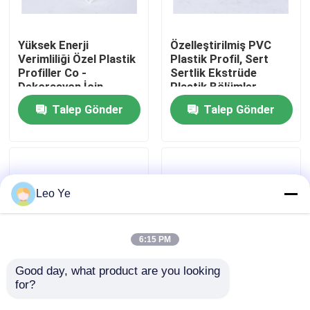
Hakkımızda
Yüksek Enerji
Özelleştirilmiş PVC
Verimliliği Özel Plastik
Plastik Profil, Sert
Profiller Co -
Sertlik Ekstrüde
Fabrika turu
Dekorasyon İçin
Plastik Bölümler
Ekstrüzyon Tipi
Talep Gönder
Talep Gönder
Kalite Kontrolü
Bizimle İletişim
Leo Ye
Haberler
6:15 PM
Bir İndirim İste
Good day, what product are you looking 
for?
Yapı / Dekorasyon
Boyalı / Kaplamalı
Parçaları Özel Plastik
Görünümlü Nem ve
PVC Ekstrüzyon Profilleri