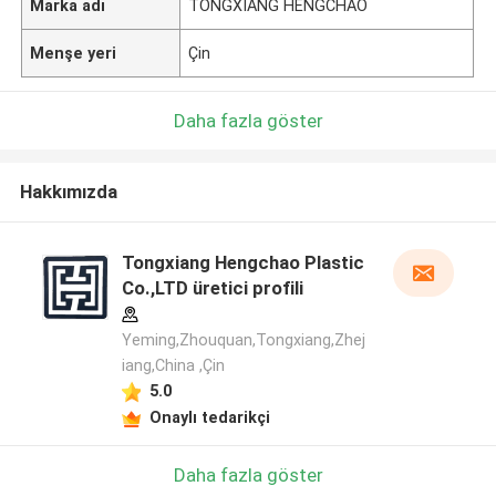
Marka adı
TONGXIANG HENGCHAO
Menşe yeri
Çin
Daha fazla göster
Hakkımızda
Tongxiang Hengchao Plastic
Co.,LTD üretici profili
Yeming,Zhouquan,Tongxiang,Zhej
iang,China ,Çin
5.0
Onaylı tedarikçi
Daha fazla göster