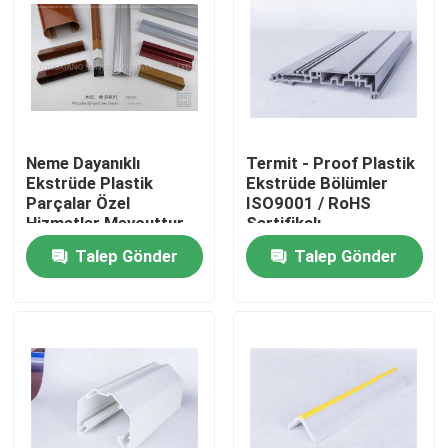
Neme Dayanıklı
Termit - Proof Plastik
Ekstrüde Plastik
Ekstrüde Bölümler
Parçalar Özel
ISO9001 / RoHS
Hizmetler Mevcuttur
Sertifikalı
Talep Gönder
Talep Gönder
Evde
Ürün
Videolar