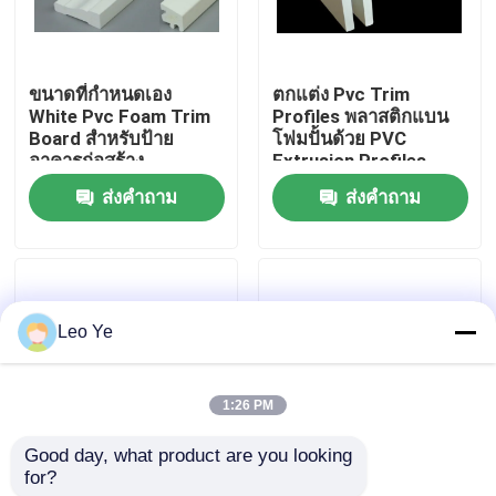
เกี่ยวกับเรา
ขนาดที่กำหนดเอง
ตกแต่ง Pvc Trim
White Pvc Foam Trim
Profiles พลาสติกแบน
ทัวร์โรงงาน
Board สำหรับป้าย
โฟมปั้นด้วย PVC
อาคารก่อสร้าง
Extrusion Profiles
ส่งคำถาม
ส่งคำถาม
การควบคุมคุณภาพ
ติดต่อเรา
Leo Ye
ข่าว
1:26 PM
ขอทุน
Good day, what product are you looking 
for?
โปรไฟล์ PVC โฟมความ
แผ่นผนัง PVC Trim
โปรไฟล์การอัดรีด PVC