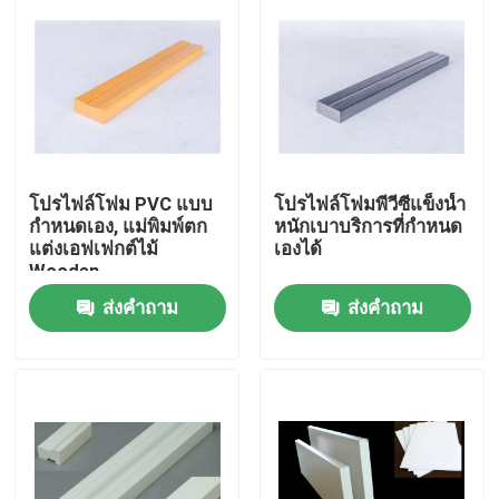
โปรไฟล์โฟม PVC แบบ
โปรไฟล์โฟมพีวีซีแข็งน้ำ
กำหนดเอง, แม่พิมพ์ตก
หนักเบาบริการที่กำหนด
แต่งเอฟเฟกต์ไม้
เองได้
Wooden
ส่งคำถาม
ส่งคำถาม
บ้าน
สินค้า
วิดีโอ