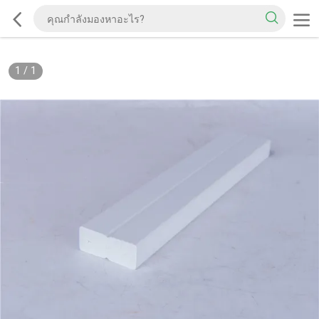
1
/
1