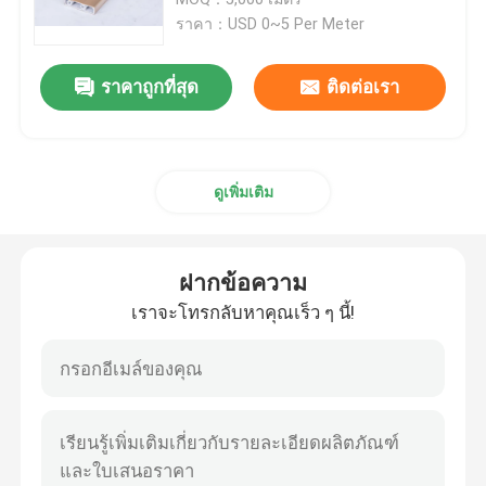
ราคา：USD 0~5 Per Meter
โปรไฟล์อาคารพีวีซี
ราคาถูกที่สุด
ติดต่อเรา
โปรไฟล์พลาสติกแบบกำหนดเอง
ดูเพิ่มเติม
โพรไฟล์ LED โพลีคาร์บอเนต
เดินสายพลาสติก
ฝากข้อความ
เราจะโทรกลับหาคุณเร็ว ๆ นี้!
โปรไฟล์มุมพีวีซี
โปรไฟล์โฟมพีวีซี
โปรไฟล์การตกแต่งพีวีซี