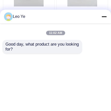
สายเคเบิลพลาสติก PVC
รางน้ำพลาสติกพีวีซีสีที่
Leo Ye
Trunking Matt Surface
กำหนดเองได้รับการ
Type สำหรับป้องกันสาย
รับรองมาตรฐาน
ไฟฟ้า
ISO9001 / RoHS
11:02 AM
ราคาถูกที่สุด
ราคาถูกที่สุด
Good day, what product are you looking 
for?
ติดต่อเรา
ติดต่อเรา
ดูเพิ่มเติม
บ้าน
เกี่ยวกับเรา
ติดต่อเรา
Desktop Site
แผนผังเว็บไซต์
นโยบายความเป็นส่วนตัว