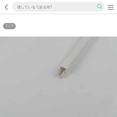
1
/
1