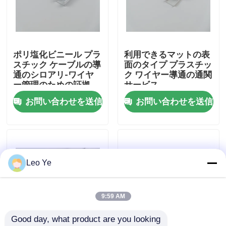
わたしたち に つい て
ポリ塩化ビニール プラ
利用できるマットの表
工場 ツアー
スチック ケーブルの導
面のタイプ プラスチッ
通のシロアリ-ワイヤ
ク ワイヤー導通の通関
ー管理のための証拠
サービス
品質管理
お問い合わせを送信
お問い合わせを送信
連絡 ください
ニュース
Leo Ye
引金 を 求め て ください
9:59 AM
Good day, what product are you looking 
ポリ塩化ビニールの放出のプロフィール