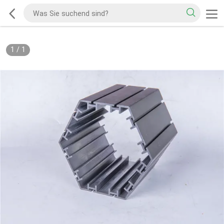
1
/
1