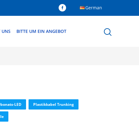
German
T UNS
BITTE UM EIN ANGEBOT
arbonats-LED
Plastikkabel Trunking
le