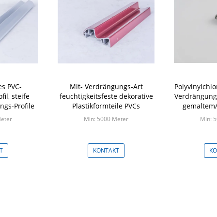
es PVC-
Mit- Verdrängungs-Art
Polyvinylchlor
il, steife
feuchtigkeitsfeste dekorative
Verdrängungs
ngs-Profile
Plastikformteile PVCs
gemaltem
Au
Meter
Min: 5000 Meter
Min: 
T
KONTAKT
KO