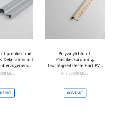
id-profiliert mit-
Polyvinylchlorid-
-Dekoration mit
Plastikeckordnung,
/überzogenem
feuchtigkeitsfeste Hart-PVC
ftritt
trimmen Profile
5000 Meter
Min: 20000 Meter
NTAKT
KONTAKT