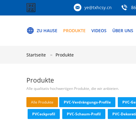
ye@txhcsy.cn
86
ZU HAUSE
PRODUKTE
VIDEOS
ÜBER UNS
Startseite
Produkte
Produkte
Alle qualitativ hochwertigen Produkte, die wir anbieten.
Alle Produkte
PVC-Verdrängungs-Profile
PVC-Ge
PVCeckprofil
PVC-Schaum-Profil
PVC-Dekorati