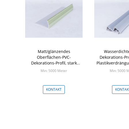
Matt/glänzendes
Wasserdicht
Oberflächen-PVC-
Dekorations-Prof
Dekorations-Profil, stark
Plastikverdrängu
dekoratives PVC-Formteil
Min: 5000 Meter
Min: 5000 
KONTAKT
KONTAK