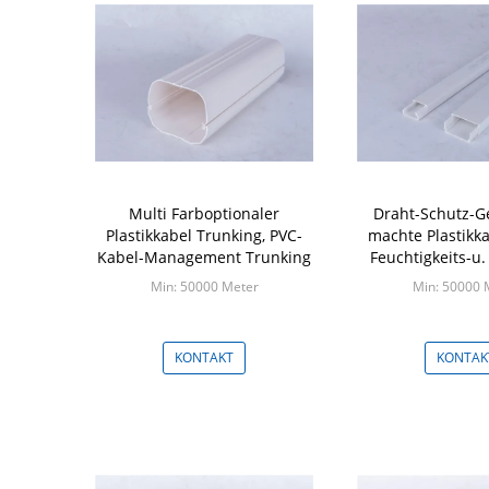
Multi Farboptionaler
Draht-Schutz-G
Plastikkabel Trunking, PVC-
machte Plastikka
Kabel-Management Trunking
Feuchtigkeits-u.
Beweis-Mat
Min: 50000 Meter
Min: 50000 
KONTAKT
KONTAK