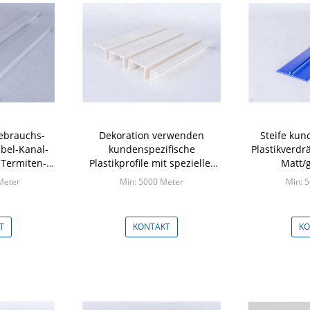
ebrauchs-
Dekoration verwenden
Steife kun
bel-Kanal-
kundenspezifische
Plastikverdr
 Termiten-
Plastikprofile mit spezieller
Matt/
erial
erbetener Oberfläche
Oberflächena
Meter
Min: 5000 Meter
Min: 
T
KONTAKT
KO