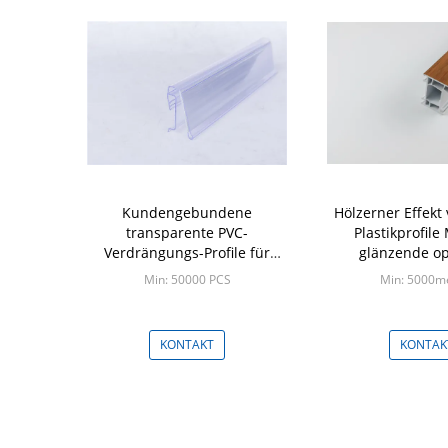
Kundengebundene
Hölzerner Effekt
transparente PVC-
Plastikprofile
Verdrängungs-Profile für
glänzende op
Informations-Anzeige
Oberfläch
Min: 50000 PCS
Min: 5000m
KONTAKT
KONTAK