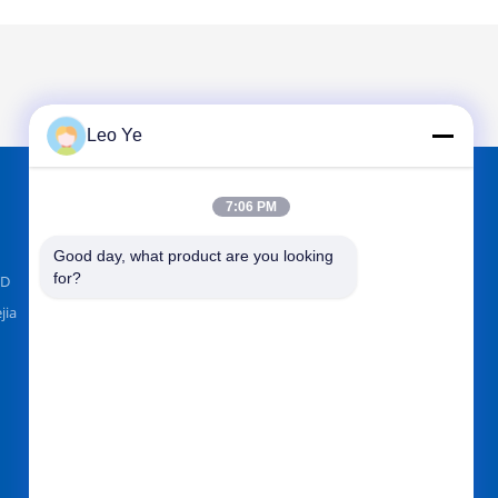
Leo Ye
7:06 PM
FINDEN SIE UNS AUF
Good day, what product are you looking 
for?
TD
jia
Senden Sie