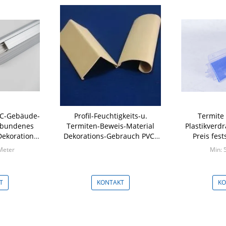
VC-Gebäude-
Profil-Feuchtigkeits-u.
Termite 
gebundenes
Termiten-Beweis-Material
Plastikverd
Dekorations-
Dekorations-Gebrauch PVCs
Preis fest
machte errichtendes
Informa
Meter
Min: 
Verwend
T
KONTAKT
KO