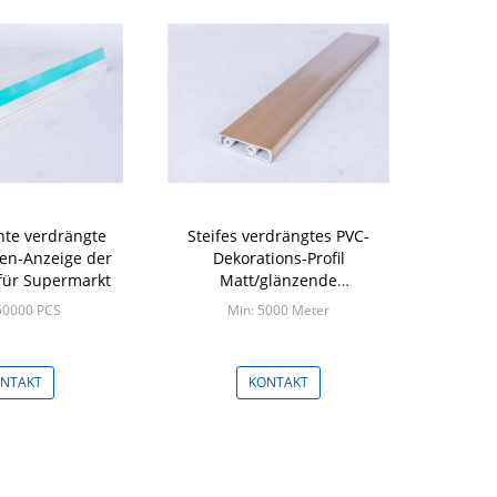
te verdrängte
Steifes verdrängtes PVC-
hen-Anzeige der
Dekorations-Profil
 für Supermarkt
Matt/glänzende
Oberflächenart optional
50000 PCS
Min: 5000 Meter
NTAKT
KONTAKT