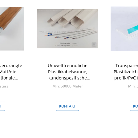
 verdrängte
Umweltfreundliche
Transparen
 Matt/die
Plastikkabelwanne,
Plastikzeic
tionale
kundenspezifische
profil-/PVC
enart
Farbplastikkabel-Abdeckung
eters
Min: 50000 Meter
Min: 
T
KONTAKT
KO