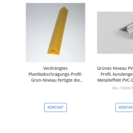
Verdrängtes
Grünes Niveau P
Plastikabschrägungs-Profil-
Profil, kunden
Grün-Niveau fertigte die
Metalleffekt PVC-
verfügbare Farbe besonders
Profil
Min: 50000 
an
KONTAKT
KONTAK