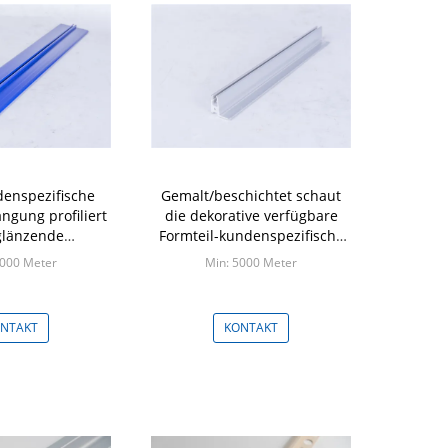
denspezifische
Gemalt/beschichtet schaut
ängung profiliert
die dekorative verfügbare
glänzende
Formteil-kundenspezifische
rt, die optional
Farbe PVCs
5000 Meter
Min: 5000 Meter
sind
NTAKT
KONTAKT