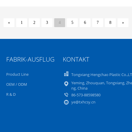
«
1
2
3
4
5
6
7
8
»
FABRIK-AUSFLUG
KONTAKT
Product Line
Tongxiang Hengchao Plastic Co.,L
Yeming, Zhouquan, Tongxiang, Zhe
OEM / ODM
ng, China
R & D
86-573-88598580
ye@txhcsy.cn