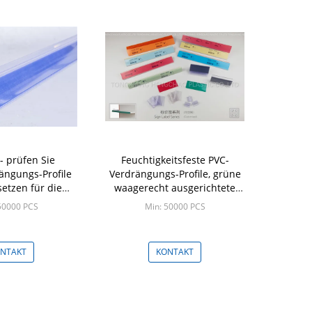
- prüfen Sie
Feuchtigkeitsfeste PVC-
rängungs-Profile
Verdrängungs-Profile, grüne
setzen für die
waagerecht ausgerichtete
tionen, die
verdrängte Plastikprodukte
50000 PCS
Min: 50000 PCS
ung zeigen
NTAKT
KONTAKT