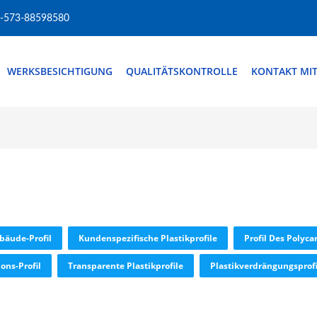
-573-88598580
WERKSBESICHTIGUNG
QUALITÄTSKONTROLLE
KONTAKT MI
bäude-Profil
Kundenspezifische Plastikprofile
Profil Des Polyc
ons-Profil
Transparente Plastikprofile
Plastikverdrängungsprofi