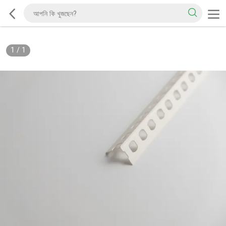
1
/
1