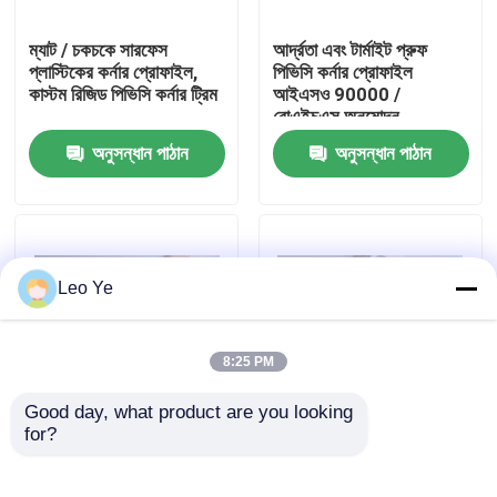
ম্যাট / চকচকে সারফেস
আর্দ্রতা এবং টার্মাইট প্রুফ
আমাদের সম্পর্কে
প্লাস্টিকের কর্নার প্রোফাইল,
পিভিসি কর্নার প্রোফাইল
কাস্টম রিজিড পিভিসি কর্নার ট্রিম
আইএসও 90000 /
রোএইচএস অনুমোদন
কারখানা পরিদর্শন
অনুসন্ধান পাঠান
অনুসন্ধান পাঠান
গুণমান নিয়ন্ত্রণ
আমাদের সাথে যোগাযোগ
Leo Ye
খবর
8:25 PM
Good day, what product are you looking 
একটি উদ্ধৃতি অনুরোধ করুন
for?
পলিভিনাইল ক্লোরাইড প্লাস্টিক
এক্সপ্রুশন পিভিসি কর্নার
কর্নার ট্রিম, আর্দ্রতা প্রুফ কঠোর
প্রোফাইল গার্ড প্লাস্টিকের ওয়াল
পিভিসি ট্রিম প্রোফাইল
সুরক্ষা স্পার চারপাশের জন্য
পিভিসি এক্সট্রুশন প্রোফাইল