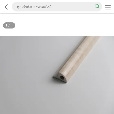
1
/
1