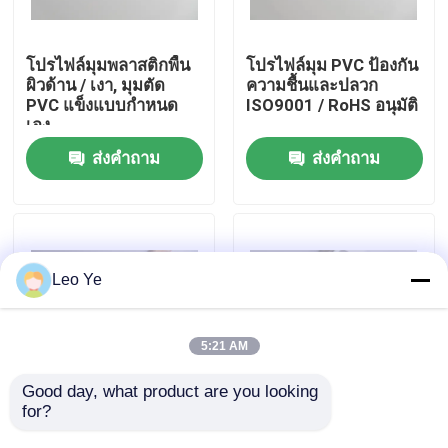
เกี่ยวกับเรา
โปรไฟล์มุมพลาสติกพื้น
โปรไฟล์มุม PVC ป้องกัน
ผิวด้าน / เงา, มุมตัด
ความชื้นและปลวก
PVC แข็งแบบกำหนด
ISO9001 / RoHS อนุมัติ
ทัวร์โรงงาน
เอง
ส่งคำถาม
ส่งคำถาม
การควบคุมคุณภาพ
ติดต่อเรา
Leo Ye
ข่าว
5:21 AM
ขอทุน
Good day, what product are you looking 
for?
แผ่นปิดมุมพลาสติกโพลี
Extrusion PVC Corner
ไวนิลคลอไรด์, โปรไฟล์
Profile Guard ป้องกัน
โปรไฟล์การอัดรีด PVC